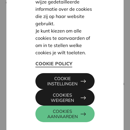
wijze gedetailleerde
door art 6:119 van het WVV:
informatie over de cookies
die zij op haar website
Wanneer de ‘netto-actieftest’ OF de
gebruikt.
‘liquiditeitstest’ negatief zou zijn
, moet het
Je kunt kiezen om alle
bestuursorgaan de Algemene Vergadering
cookies te aanvaarden of
bijeenroepen.
om in te stellen welke
Deze bijzondere Algemene Vergadering moet
cookies je wilt toelaten.
uiterlijk twee maanden na de vaststelling van een
van beide negatieve testen plaatsvinden.
COOKIE POLICY
Deze bijzondere Algemene Vergadering zal
besluiten:
COOKIE
over ‘in de agenda aangekondigde maatregelen
INSTELLINGEN
om de continuïteit van de vennootschap te
COOKIES
vrijwaren.’
WEIGEREN
Als de Raad van Bestuur dit voorstelt moet ze
COOKIES
ook in bijzonder verslag die maatregelen
AANVAARDEN
toelichten. En dat verslag toevoegen bij de
agenda.