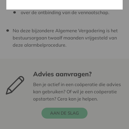
OF
over de ontbinding van de vennootschap.
Na deze bijzondere Algemene Vergadering is het
bestuursorgaan twaalf maanden vrijgesteld van
deze alarmbelprocedure.
Advies aanvragen?
Ben je actief in een coöperatie die advies
kan gebruiken? Of wil je een coöperatie
opstarten? Cera kan je helpen.
AAN DE SLAG