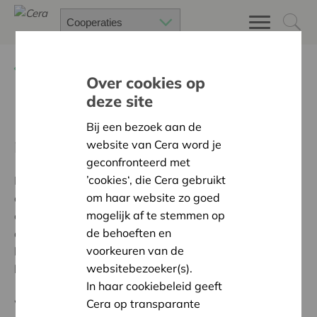
Terug
Juridische coöperatieve gids
Over cookies op
deze site
De alarmbelprocedure, wat
Bij een bezoek aan de
moet je doen?
website van Cera word je
geconfronteerd met
’cookies‘, die Cera gebruikt
De alarmbelprocedure verplicht het bestuursorgaan
om haar website zo goed
om maatregelen te nemen die het faillissement van de
mogelijk af te stemmen op
coöperatieve vennootschap kunnen vermijden, ofwel
de behoeften en
de schade die daardoor ontstaat te beperken. Dit is in
voorkeuren van de
het belang van de schuldeisers, maar ook in het
websitebezoeker(s).
belang van de vennoten.
In haar cookiebeleid geeft
Cera op transparante
Wat die procedure precies inhoudt, wordt bepaald