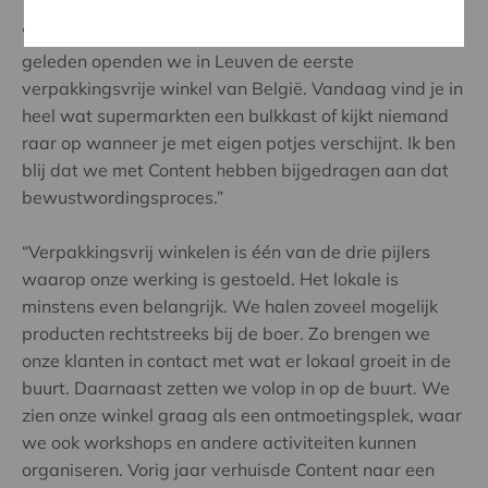
“Het was missionarissenwerk”, zegt Sara. “Tien jaar
geleden openden we in Leuven de eerste
verpakkingsvrije winkel van België. Vandaag vind je in
heel wat supermarkten een bulkkast of kijkt niemand
raar op wanneer je met eigen potjes verschijnt. Ik ben
blij dat we met Content hebben bijgedragen aan dat
bewustwordingsproces.”
“Verpakkingsvrij winkelen is één van de drie pijlers
waarop onze werking is gestoeld. Het lokale is
minstens even belangrijk. We halen zoveel mogelijk
producten rechtstreeks bij de boer. Zo brengen we
onze klanten in contact met wat er lokaal groeit in de
buurt. Daarnaast zetten we volop in op de buurt. We
zien onze winkel graag als een ontmoetingsplek, waar
we ook workshops en andere activiteiten kunnen
organiseren. Vorig jaar verhuisde Content naar een