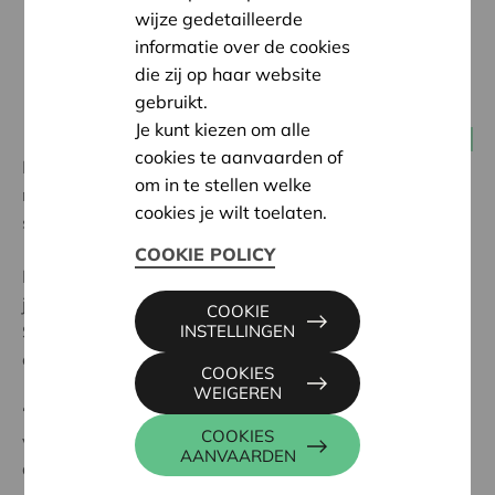
wijze gedetailleerde
informatie over de cookies
die zij op haar website
gebruikt.
Je kunt kiezen om alle
14 juni 2024
Consumenten(2.0)- en burgercoöperaties
cookies te aanvaarden of
In Leuven bindt de coöperatie Content de strijd aan
om in te stellen welke
met overbodige verpakkingen. Wie in deze winkel
cookies je wilt toelaten.
shopt, brengt z’n eigen potjes en zakjes mee.
COOKIE POLICY
In
Cera Engage
, het halfjaarlijks magazine voor de
jongere (16-35 jaar) Cera-vennoten, interviewden we
COOKIE
Sara Vander Auwera over de drijfveer achter deze
INSTELLINGEN
coöperatieve winkel:
COOKIES
WEIGEREN
“Voor ons was het coöperatief model bijna
COOKIES
vanzelfsprekend. We hebben ook al heel wat gehad
AANVAARDEN
aan de begeleiding door Cera”.