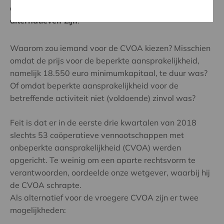
aansprakelijkheid (CVOA) verdwijnt en wat de
alternatieven zijn
.
Waarom zou iemand voor de CVOA kiezen? Misschien
omdat de prijs voor de beperkte aansprakelijkheid,
namelijk 18.550 euro minimumkapitaal, te duur was?
Of omdat beperkte aansprakelijkheid voor de
betreffende activiteit niet (voldoende) zinvol was?
Feit is dat er in de eerste drie kwartalen van 2018
slechts 53 coöperatieve vennootschappen met
onbeperkte aansprakelijkheid (CVOA) werden
opgericht. Te weinig om een aparte rechtsvorm te
verantwoorden, oordeelde onze wetgever, waarbij hij
de CVOA schrapte.
Als alternatief voor de vroegere CVOA zijn er twee
mogelijkheden: