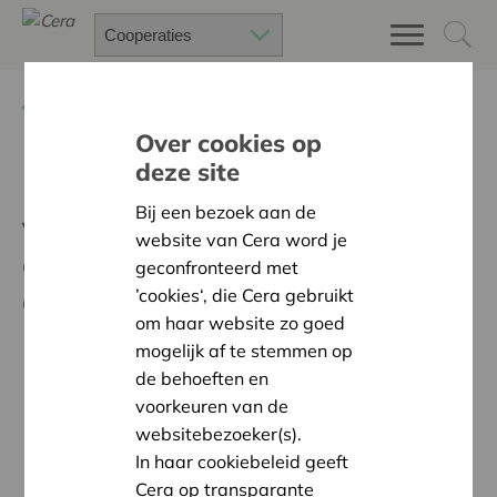
Terug
Nieuws
Over cookies op
deze site
De coöperatieve
Bij een bezoek aan de
vennootschap met
website van Cera word je
onbeperkte
geconfronteerd met
aansprakelijkheid verdwijnt
’cookies‘, die Cera gebruikt
om haar website zo goed
mogelijk af te stemmen op
de behoeften en
voorkeuren van de
websitebezoeker(s).
In haar cookiebeleid geeft
Cera op transparante