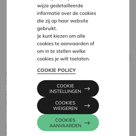
wijze gedetailleerde
informatie over de cookies
die zij op haar website
gebruikt.
Je kunt kiezen om alle
cookies te aanvaarden of
om in te stellen welke
13 maart 2019
cookies je wilt toelaten.
Alle coöperaties
COOKIE POLICY
Het nieuwe wetboek vennootschappen en
verenigingen (WVV) treedt in werking op 1 mei 2019.
COOKIE
INSTELLINGEN
Vanaf nu zullen we je regelmatig op de hoogte te
COOKIES
brengen van de implicaties van deze nieuwe
WEIGEREN
wetgeving.
COOKIES
Hieronder lees je
waarom de coöperatieve
AANVAARDEN
vennootschap met onbeperkte