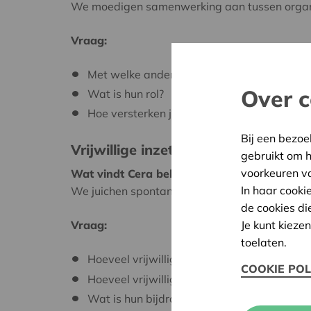
We moedigen samenwerking aan tussen organis
Vraag:
Met welke andere organisaties werk je same
Over c
Wat is hun rol?
Hoe versterken jullie elkaar via dit project?
Bij een bezoe
Vrijwillige inzet bij de uitwerking of
gebruikt om 
voorkeuren v
Wat vindt Cera belangrijk?
In haar cooki
We juichen spontane solidariteit toe en stimul
de cookies di
Je kunt kieze
Vraag:
toelaten.
Hoeveel vrijwilligers zijn in totaal actief in 
COOKIE POL
Hoeveel vrijwilligers worden ingezet op dit
Wat is hun bijdrage in de realisatie van het