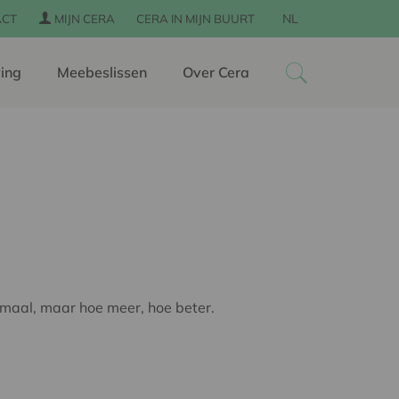
NL
ACT
MIJN CERA
CERA IN MIJN BUURT
ing
Meebeslissen
Over Cera
lemaal, maar hoe meer, hoe beter.