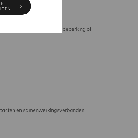
IE
INGEN
 situaties, mensen met een beperking of
 contacten en samenwerkingsverbanden