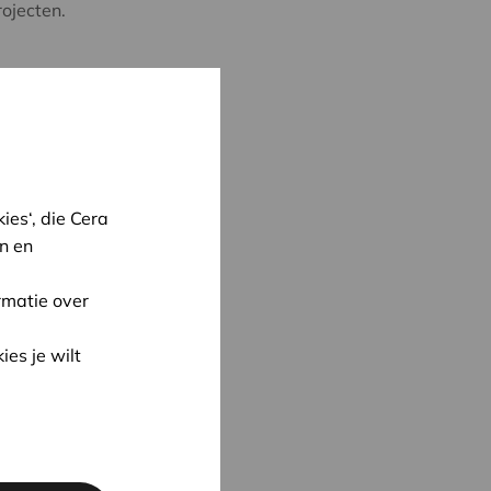
ojecten.
es‘, die Cera
n en
rmatie over
ies je wilt