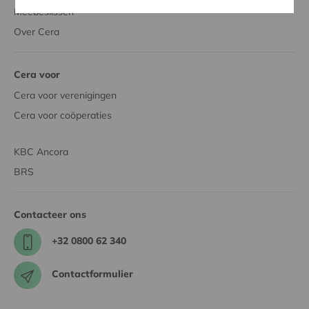
Meebeslissen
Over Cera
Cera voor
Cera voor verenigingen
Cera voor coöperaties
KBC Ancora
BRS
Contacteer ons
+32 0800 62 340
Contactformulier