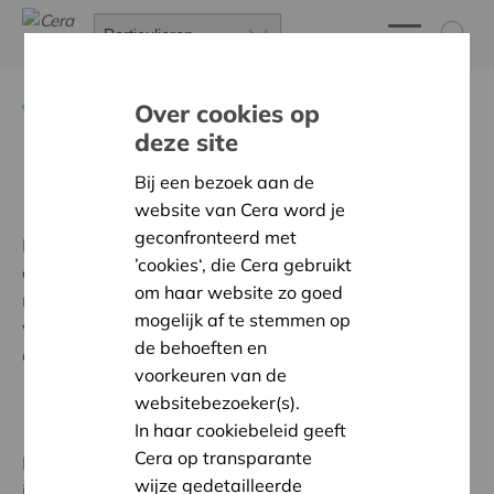
Terug
Ons inspraakverhaal
Over cookies op
deze site
Nationale Adviesraad
Bij een bezoek aan de
website van Cera word je
geconfronteerd met
Elk van de 45 RAR’s vaardigt vier leden (de voorzitter,
’cookies‘, die Cera gebruikt
de ondervoorzitter en twee afgevaardigde leden) af
om haar website zo goed
naar de Nationale Adviesraad (NAR). Deze 180 leden
mogelijk af te stemmen op
vormen samen met de leden van de Raad van Bestuur
de behoeften en
en de directie de voltallige NAR (196 leden).
voorkeuren van de
websitebezoeker(s).
In haar cookiebeleid geeft
Cera op transparante
De NAR vergadert twee keer per jaar en
wijze gedetailleerde
is belangrijk voor ontmoeting en strategisch overleg.