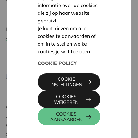
informatie over de cookies
die zij op haar website
gebruikt.
Je kunt kiezen om alle
Raadpleeg de ledenlijst van de Nationale
cookies te aanvaarden of
Adviesraad
.
om in te stellen welke
cookies je wilt toelaten.
COOKIE POLICY
COOKIE
INSTELLINGEN
COOKIES
WEIGEREN
Over Cera
COOKIES
Aandelen kopen
AANVAARDEN
Genieten van voordelen
Steun aan de samenleving