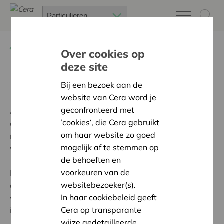
Terug
Over Cera
Over cookies op
deze site
E-zine Cera
Bij een bezoek aan de
website van Cera word je
geconfronteerd met
Abonneer je op ons e-zine. Dan ben je altijd als eerste
’cookies‘, die Cera gebruikt
op de hoogte van de laatste nieuwe voordelen en van
om haar website zo goed
nieuws over onze projecten, publicaties en
mogelijk af te stemmen op
wedstrijden.
de behoeften en
voorkeuren van de
Heb je voor minstens 600 euro coöperatieve
websitebezoeker(s).
aandelen? Dan geniet je, door je te registreren, van de
In haar cookiebeleid geeft
voordelen van Cera. Je ontvangt dan bij het begin van
Cera op transparante
iedere maand het e-zine van Cera in je mailbox.
wijze gedetailleerde