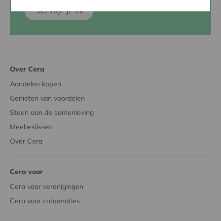
SCHRIJF JE IN
Over Cera
Aandelen kopen
Genieten van voordelen
Steun aan de samenleving
Meebeslissen
Over Cera
Cera voor
Cera voor verenigingen
Cera voor coöperaties