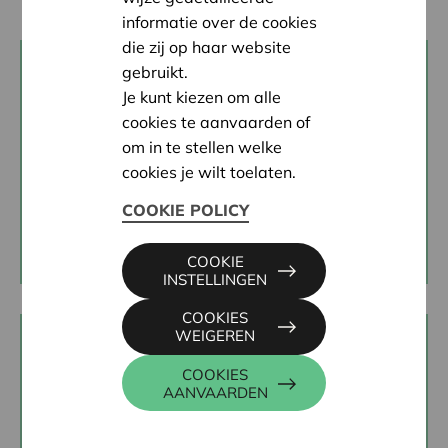
informatie over de cookies
die zij op haar website
gebruikt.
Ben je al vennoot?
Je kunt kiezen om alle
cookies te aanvaarden of
Meld je aan met je gebruikersnaam en paswoord
op onze website via ‘Mijn Cera’ of creëer een
om in te stellen welke
gebruikersprofiel op onze website.
cookies je wilt toelaten.
COOKIE POLICY
SCHRIJF JE
CREËER EEN
IN
GEBRUIKERSPROFIEL
COOKIE
INSTELLINGEN
COOKIES
WEIGEREN
Ben je nog geen vennoot?
COOKIES
AANVAARDEN
Schrijf je dan in voor de nieuwsbrief voor niet-
vennoten.