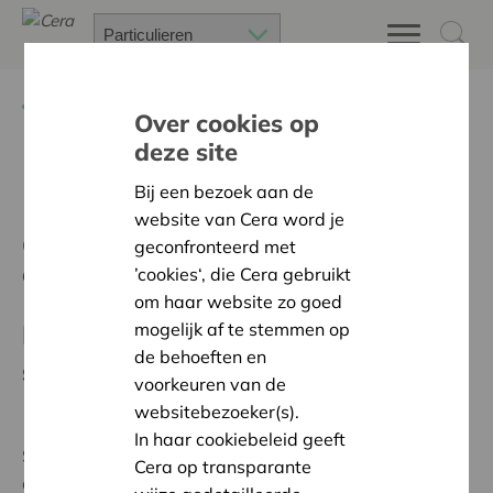
Terug
Over Cera
Over cookies op
deze site
Missie en waarden
Bij een bezoek aan de
website van Cera word je
Cera is als een boom. Diep geworteld
geconfronteerd met
en breed vertakt.
’cookies‘, die Cera gebruikt
om haar website zo goed
Missie
mogelijk af te stemmen op
de behoeften en
Samen investeren in welvaart en welzijn.
voorkeuren van de
websitebezoeker(s).
In haar cookiebeleid geeft
Samen met zo’n 400.000 vennoten investeren we in
Cera op transparante
onze samenleving en bouwen we aan een sterke