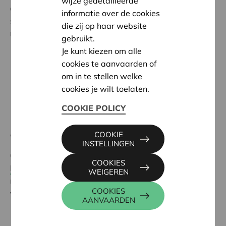
wijze gedetailleerde
coöperatie. Door de krachten te bundelen, creëren we
informatie over de cookies
samen economische en maatschappelijke
die zij op haar website
meerwaarde:
gebruikt.
Je kunt kiezen om alle
We zorgen als belangrijke aandeelhouder voor
cookies te aanvaarden of
sterke fundamenten van KBC Groep.
om in te stellen welke
We realiseren positieve impact in onze
cookies je wilt toelaten.
samenleving.
COOKIE POLICY
Onze vennoten genieten van unieke voordelen.
COOKIE
Waarden
INSTELLINGEN
Geïnspireerd op
de coöperatieve waarden van F.W.
COOKIES
Raiffeisen
vormen samenwerking, solidariteit en
WEIGEREN
respect voor iedereen al meer dan 125 jaar de basis
COOKIES
voor ons ondernemerschap.
AANVAARDEN