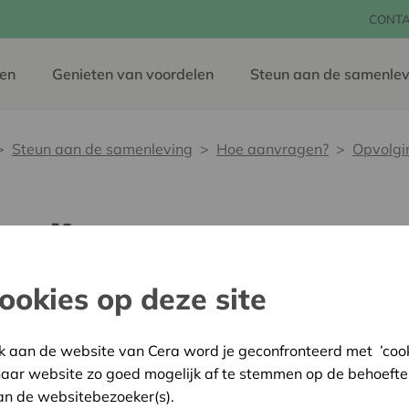
CONT
en
Genieten van voordelen
Steun aan de samenlev
Steun aan de samenleving
Hoe aanvragen?
Opvolgi
mulier
ookies op deze site
k aan de website van Cera word je geconfronteerd met ’cooki
haar website zo goed mogelijk af te stemmen op de behoefte
bezorgen? Vul dan het opvolgingsformulier in.
an de websitebezoeker(s).