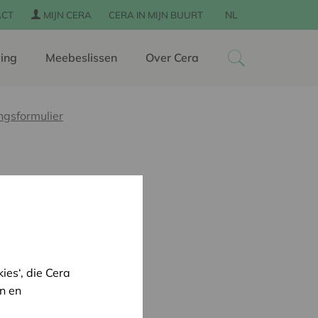
NL
ACT
MIJN CERA
CERA IN MIJN BUURT
ing
Meebeslissen
Over Cera
ngsformulier
es‘, die Cera
n en