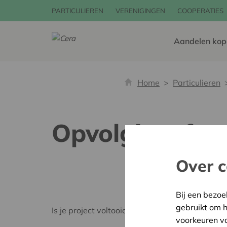
PARTICULIEREN
VERENIGINGEN
COOPERATIES
Aandelen kop
Home
Particulieren
Opvolgingsfor
Over c
Bij een bezoe
gebruikt om 
Is je project voltooid en wil je ons je factuur 
voorkeuren v