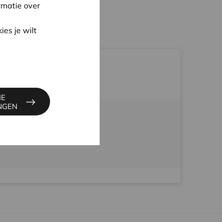
rmatie over
ies je wilt
IE
INGEN