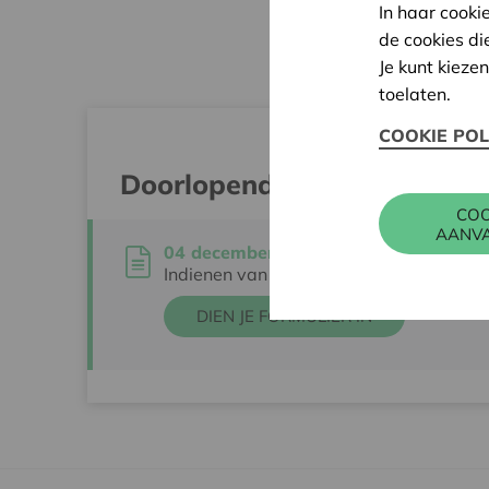
In haar cooki
de cookies di
Je kunt kieze
toelaten.
COOKIE POL
Doorlopend
COO
AANV
04 december 2023 - 31 december 20
Indienen van je opvolgingsformulier
DIEN JE FORMULIER IN