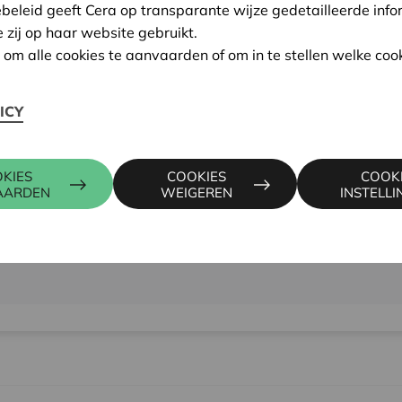
ebeleid geeft Cera op transparante wijze gedetailleerde info
e zij op haar website gebruikt.
n om alle cookies te aanvaarden of om in te stellen welke cook
ICY
KIES
COOKIES
COOK
AARDEN
WEIGEREN
INSTELL
28