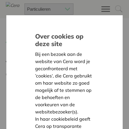
Over cookies op
Terug
Steun aan de samenleving
deze site
Bij een bezoek aan de
website van Cera word je
Veelgestelde vragen Steun
geconfronteerd met
aan de samenleving
’cookies‘, die Cera gebruikt
om haar website zo goed
mogelijk af te stemmen op
Wie kan steun vragen?
de behoeften en
Wat zijn de voorwaarden?
voorkeuren van de
Hoe vraag je steun aan?
websitebezoeker(s).
In haar cookiebeleid geeft
Wil je meer info?
Cera op transparante