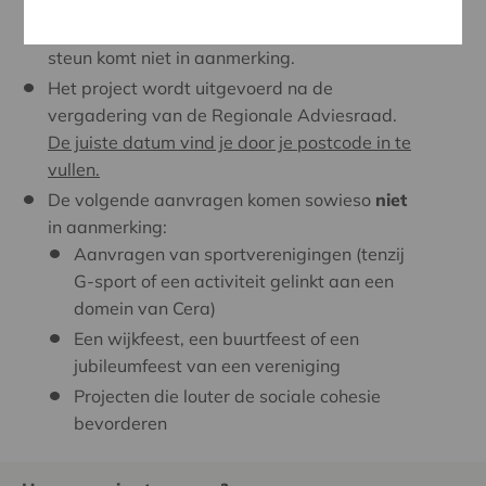
De steun komt rechtstreeks ten goede aan de
organisatie die steun aanvraagt. Indirecte
steun komt niet in aanmerking.
Het project wordt uitgevoerd na de
vergadering van de Regionale Adviesraad.
De juiste datum vind je door je postcode in te
vullen.
De volgende aanvragen komen sowieso
niet
in aanmerking:
Aanvragen van sportverenigingen (tenzij
G-sport of een activiteit gelinkt aan een
domein van Cera)
Een wijkfeest, een buurtfeest of een
jubileumfeest van een vereniging
Projecten die louter de sociale cohesie
bevorderen