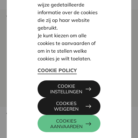
wijze gedetailleerde
informatie over de cookies
Wie kan steun vragen?
die zij op haar website
gebruikt.
Een vzw of een feitelijke vereniging
Je kunt kiezen om alle
De vereniging is Belgisch is en realiseert
cookies te aanvaarden of
projecten in België
om in te stellen welke
De vereniging kreeg nog geen steun of het is
cookies je wilt toelaten.
minstens drie kalenderjaren geleden
COOKIE POLICY
Voorbeeld:
kreeg je vereniging in 2016 steun,
dan kun je in 2019 opnieuw steun vragen voor
COOKIE
een nieuw project.
INSTELLINGEN
COOKIES
WEIGEREN
Wat zijn de voorwaarden?
COOKIES
Het project past in een van de
ambities van
AANVAARDEN
Cera
.