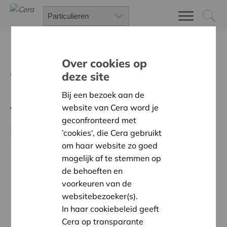
Over cookies op
Terug
Meebeslissen
deze site
Bij een bezoek aan de
website van Cera word je
Veelgestelde vragen over
geconfronteerd met
meebeslissen
’cookies‘, die Cera gebruikt
om haar website zo goed
mogelijk af te stemmen op
Op welke manier kan ik meebeslissen in de
de behoeften en
coöperatie?
voorkeuren van de
Hoe kan ik lid worden van een Regionale
websitebezoeker(s).
Adviesraad?
In haar cookiebeleid geeft
In de Raad van Bestuur zetelen ook
Cera op transparante