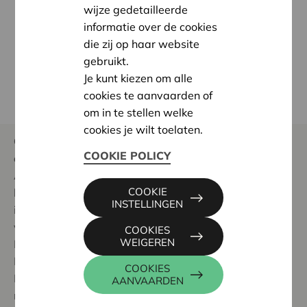
vertegenwoordigers van de vennoten. Via welke
wijze gedetailleerde
weg kan ik me kandidaat stellen voor de Raad van
informatie over de cookies
Bestuur?
die zij op haar website
gebruikt.
Wanneer en hoe kan ik me inschrijven voor de
Je kunt kiezen om alle
Algemene Vergadering van Cera?
cookies te aanvaarden of
om in te stellen welke
cookies je wilt toelaten.
Op welke manier kan ik meebeslissen in de
COOKIE POLICY
coöperatie?
Als lid van een Regionale Adviesraad kan je mee
COOKIE
beslissen over de steunaanvragen die worden
INSTELLINGEN
ingediend door organisaties voor de realisatie
van een concreet project. Je kan ook - via de
COOKIES
WEIGEREN
Nationale Adviesraad - doorgroeien vanuit de
Regionale Adviesraad naar de Raad van
COOKIES
Bestuur, en daar mee beslissen op het hoogste
AANVAARDEN
niveau.