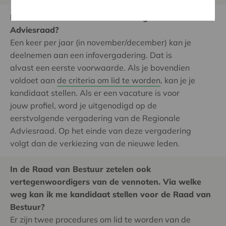
Hoe kan ik lid worden van een Regionale
Adviesraad?
Een keer per jaar (in november/december) kan je
deelnemen aan een infovergadering. Dat is
alvast een eerste voorwaarde. Als je bovendien
voldoet aan
de criteria om lid te worden
, kan je je
kandidaat stellen. Als er een vacature is voor
jouw profiel, word je uitgenodigd op de
eerstvolgende vergadering van de Regionale
Adviesraad. Op het einde van deze vergadering
volgt dan de verkiezing van de nieuwe leden.
In de Raad van Bestuur zetelen ook
vertegenwoordigers van de vennoten. Via welke
weg kan ik me kandidaat stellen voor de Raad van
Bestuur?
Er zijn twee procedures om lid te worden van de