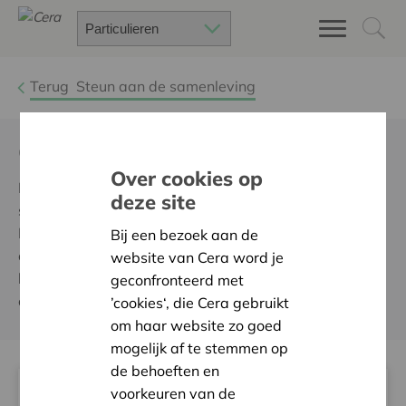
Terug
Steun aan de samenleving
Cera Kunstcollectie
Over cookies op
Kunst is van onschatbare waarde in onze
deze site
samenleving. Cera heeft al 25 jaar een kunstcollectie.
Kom de kunstwerken zelf ontdekken bij Cera, M of
Bij een bezoek aan de
online en leer meer over de geschiedenis en de
website van Cera word je
kunstenaars die vandaag deel uitmaken van de
geconfronteerd met
collectie.
’cookies‘, die Cera gebruikt
om haar website zo goed
mogelijk af te stemmen op
de behoeften en
voorkeuren van de