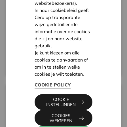
websitebezoeker(s).
In haar cookiebeleid geeft
Cera op transparante
Cera Art Podcast
wijze gedetailleerde
25 jaar Cera Kunstcollectie, dat is heel wat om
informatie over de cookies
op terug te blikken, maar nog meer om naar uit
die zij op haar website
te kijken. Deze podcastreeks gaat in gesprek
met kunstenaars uit de collectie.
gebruikt.
Je kunt kiezen om alle
cookies te aanvaarden of
LEES MEER
om in te stellen welke
cookies je wilt toelaten.
COOKIE POLICY
COOKIE
INSTELLINGEN
COOKIES
Expo 'Beeldenstroom'
WEIGEREN
Bezoek de expo 'Beeldenstroom' in het Cera-