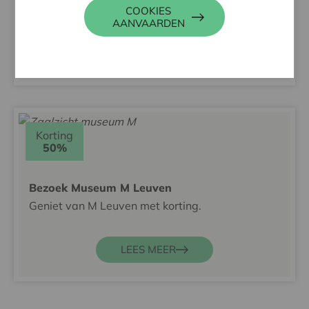
gebouw.
COOKIES
AANVAARDEN
LEES MEER
Korting
50%
Bezoek Museum M Leuven
Geniet van M Leuven met korting.
LEES MEER