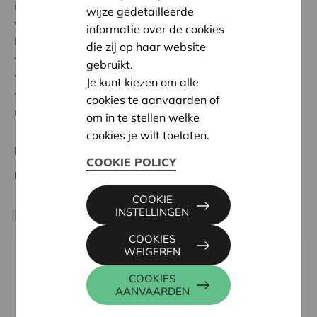
initiatieven. Met behulp van een praktische
wijze gedetailleerde
wandelgids met een twintigtal denk- en zoekvragen
informatie over de cookies
kan je zelf op ontdekking. Bovendien kan je met de
die zij op haar website
verzamelde antwoorden deelnemen aan een
gebruikt.
wedstrijd. Elk jaar strijken we met deze inspirerende
Je kunt kiezen om alle
wandelzoektocht voor jong en oud in een andere stad
cookies te aanvaarden of
neer.
om in te stellen welke
cookies je wilt toelaten.
Nationaal Project
COOKIE POLICY
Looptijd:
01/01/2023 - 31/12/2023
COOKIE
INSTELLINGEN
Partner
COOKIES
WEIGEREN
GOODPLANET BELGIUM, EDINBURGSTRAAT 26,
1050 ELSENE
COOKIES
AANVAARDEN
Tel:
02 893 08 08
Email:
duurzamestad@goodplanet.be