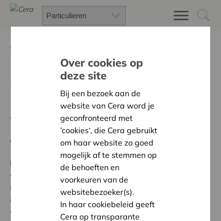
Terug
Project zoeken
Over cookies op
deze site
Cera GoodWalk Mons -
Bij een bezoek aan de
Mechelen
website van Cera word je
Terug naar overzicht
geconfronteerd met
’cookies‘, die Cera gebruikt
Ambitie:
Warme en zorgzame buurten voor iedereen
om haar website zo goed
mogelijk af te stemmen op
Programma:
Bouwen aan sterke dorpen, buurten en
de behoeften en
wijken, met zorgzame buren
voorkeuren van de
Cera GoodWalk, de duurzame wandelzoektocht van
websitebezoeker(s).
Cera en GoodPlanet Belgium, brengt je langs
In haar cookiebeleid geeft
verborgen plekken, cultureel erfgoed en duurzame
Cera op transparante