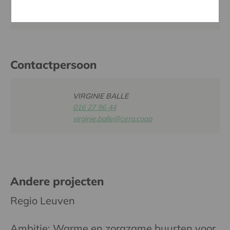
Website:
www.goodplanet.be
Contactpersoon
VIRGINIE BALLE
016 27 96 44
virginie.balle@cera.coop
Andere projecten
Regio Leuven
Ambitie: Warme en zorgzame buurten voor