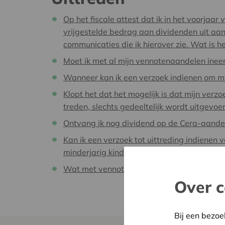
Op het fiscale attest dat ik in het voorjaar
vrijgestelde bedrag aan dividenden uit aa
communicaties die ik hierover zie. Wat is h
Moet ik met al mijn vennotenaandelen ineen
Wanneer kan ik een verzoek indienen om me
Klopt het dat het mogelijk is dat mijn verz
treden, slechts gedeeltelijk wordt uitgevoe
Ontvang ik nog dividend op de Cera-aandel
Kan ik een verzoek tot uittreding indiene
minderjarig kind?
Wat met vennoten die overlijden?
Over c
Bij een bezoe