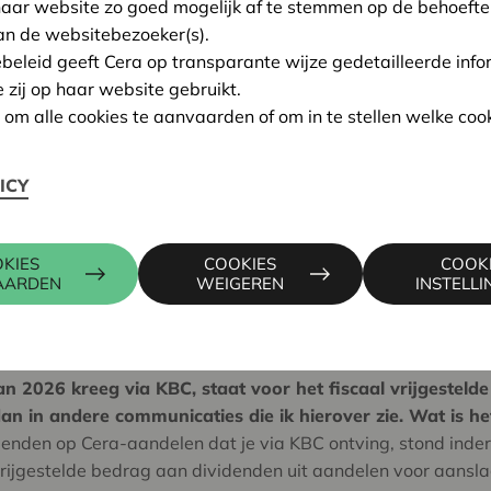
haar website zo goed mogelijk af te stemmen op de behoefte
an de websitebezoeker(s).
vragen
ebeleid geeft Cera op transparante wijze gedetailleerde info
e zij op haar website gebruikt.
n om alle cookies te aanvaarden of om in te stellen welke cook
Veelgestelde vragen over alle aandelen
ICY
KIES
COOKIES
COOK
AARDEN
WEIGEREN
INSTELL
 van 2026 kreeg via KBC, staat voor het fiscaal vrijgestel
n in andere communicaties die ik hierover zie. Wat is he
videnden op Cera-aandelen dat je via KBC ontving, stond inde
vrijgestelde bedrag aan dividenden uit aandelen voor aans