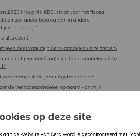
 van 2026 kreeg via KBC, staat voor het fiscaal
ndelen een ander bedrag dan in andere
et juiste bedrag?
s uittreden?
t (een deel van) mijn Cera-aandelen uit te treden?
oek om met (een deel van) mijn Cera-aandelen uit te
rd?
en waarmee ik dit jaar uitgetreden ben?
n voor de vennotenaandelen op naam van mijn
ookies op deze site
k aan de website van Cera word je geconfronteerd met ’cooki