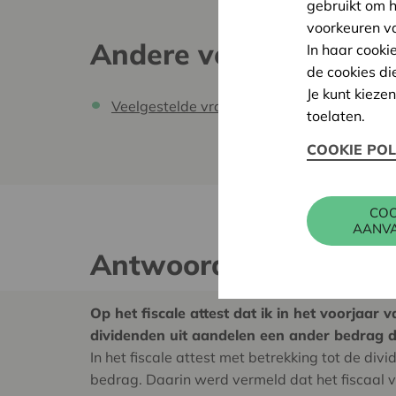
gebruikt om 
voorkeuren v
Andere veelgestelde 
In haar cooki
de cookies di
Je kunt kieze
Veelgestelde vragen over de uitgifte
toelaten.
COOKIE POL
COO
AANV
Antwoorden
Op het fiscale attest dat ik in het voorjaar
dividenden uit aandelen een ander bedrag da
In het fiscale attest met betrekking tot de di
bedrag. Daarin werd vermeld dat het fiscaal 