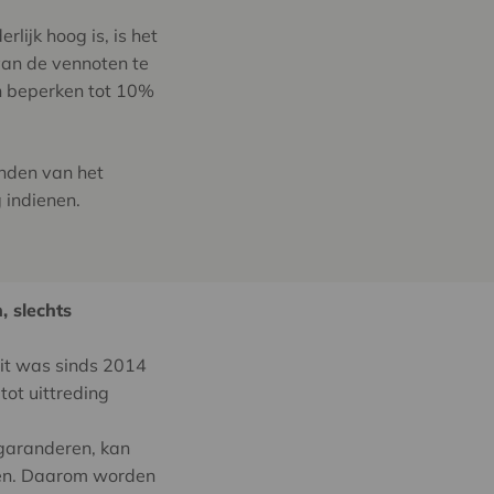
lijk hoog is, is het
 van de vennoten te
en beperken tot 10%
anden van het
 indienen.
, slechts
Dit was sinds 2014
tot uittreding
 garanderen, kan
oten. Daarom worden