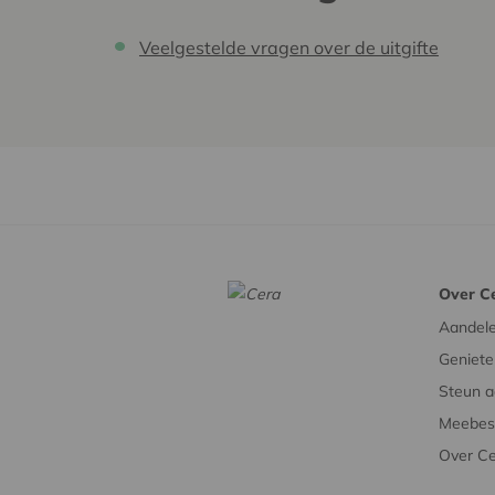
Veelgestelde vragen over de uitgifte
Over C
Aandel
Geniete
Steun a
Meebesl
Over C