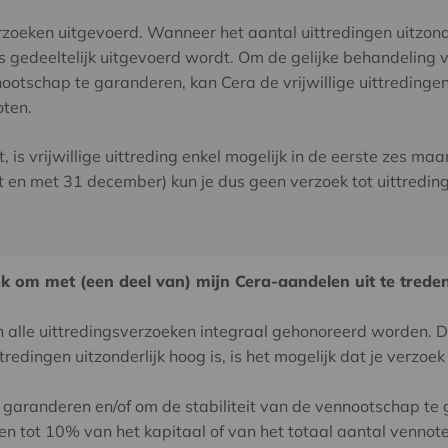
zoeken uitgevoerd. Wanneer het aantal uittredingen uitzonder
ts gedeeltelijk uitgevoerd wordt. Om de gelijke behandeling
nootschap te garanderen, kan Cera de vrijwillige uittreding
oten.
is vrijwillige uittreding enkel mogelijk in de eerste zes ma
ot en met 31 december) kun je dus geen verzoek tot uittreding
ek om met (een deel van) mijn Cera-aandelen uit te treden
len alle uittredingsverzoeken integraal gehonoreerd worden. 
edingen uitzonderlijk hoog is, is het mogelijk dat je verzoek 
 garanderen en/of om de stabiliteit van de vennootschap te
ken tot 10% van het kapitaal of van het totaal aantal venn