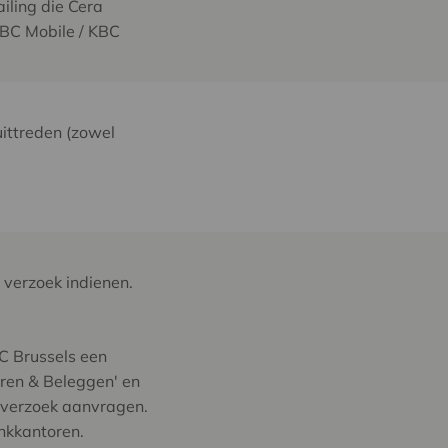
iling die Cera
KBC Mobile / KBC
uittreden (zowel
 verzoek indienen.
C Brussels een
aren & Beleggen' en
n verzoek aanvragen.
ankkantoren.