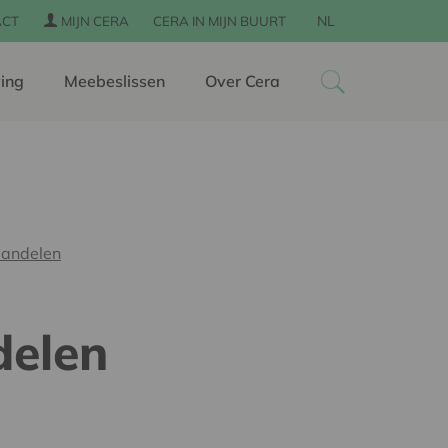
NL
ACT
MIJN CERA
CERA IN MIJN BUURT
ing
Meebeslissen
Over Cera
aandelen
delen