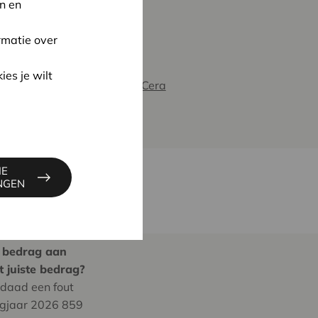
n en
rmatie over
ies je wilt
Veelgestelde vragen Over Cera
IE
INGEN
de bedrag aan
t juiste bedrag?
rdaad een fout
lagjaar 2026 859