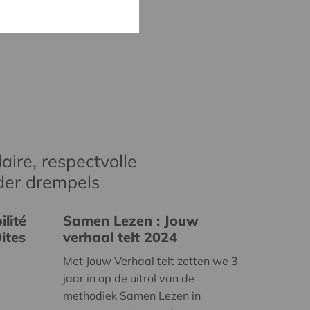
aire, respectvolle
der drempels
lité
Samen Lezen : Jouw
ites
verhaal telt 2024
Met Jouw Verhaal telt zetten we 3
jaar in op de uitrol van de
methodiek Samen Lezen in