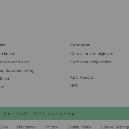
era
Cera voor
en kopen
Cera voor verenigingen
n van voordelen
Cera voor coöperaties
an de samenleving
KBC Ancora
issen
BRS
era
Muntstraat 1, 3000 Leuven, België
Cera
Disclaimer
Privacy
Cookie Policy
Cookie Setting