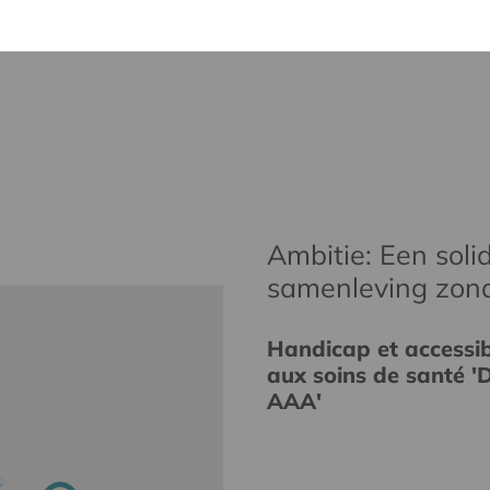
Ambitie: Een solid
samenleving zon
Handicap et accessibi
aux soins de santé 'D
AAA'