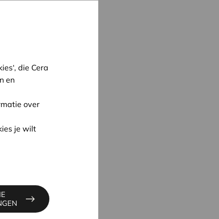
es‘, die Cera
n en
rmatie over
ies je wilt
oon
IE
MARTENS
INGEN
8
rtens@cera.coop