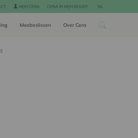
NL
ACT
MIJN CERA
CERA IN MIJN BUURT
ing
Meebeslissen
Over Cera
N