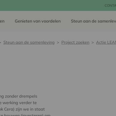
CONT
en
Genieten van voordelen
Steun aan de samenlev
Steun aan de samenleving
Project zoeken
Actie LEA
ing zonder drempels
e werking verder te
 Cera) zijn we in staat
te bouwen (investeren) om