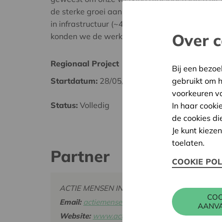
de sterke groei aan mensen in nood op te vang
in infrastructuur (~40.000 Euro) zijn inmiddels 
Over c
konden we de werking verfijnen en optimizeren
Regionaal Project
Geel-
Bij een bezoe
gebruikt om 
Startdatum:
28/05/2024
Datum
voorkeuren v
Status:
Volledig
Besliss
In haar cooki
de cookies di
Je kunt kieze
toelaten.
Partner
COOKIE POL
ACTIE MENSEN IN NOOD VZW, BRESSERDIJK 
COO
Email:
actiemenseninnood@gmail.com
AANV
Website:
www.actiemin.be