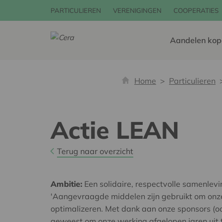
PARTICULIEREN
VERENIGINGEN
COOPERATIES
Aandelen kop
Home
Particulieren
Actie LEAN
Terug naar overzicht
Ambitie:
Een solidaire, respectvolle samenlev
'Aangevraagde middelen zijn gebruikt om onz
optimalizeren. Met dank aan onze sponsors (ook
geweest om onze werking afgelopen jaren uit 