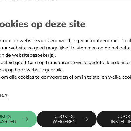
en. De grote investeringen
uitgevoerd. Met dit project
ookies op deze site
.'
Mol
k aan de website van Cera word je geconfronteerd met ’cooki
haar website zo goed mogelijk af te stemmen op de behoefte
:
28/05/2024
an de websitebezoeker(s).
ing:
Goedgekeurd
ebeleid geeft Cera op transparante wijze gedetailleerde info
e zij op haar website gebruikt.
n om alle cookies te aanvaarden of om in te stellen welke cook
Contactpers
ICY
4, 2400 MOL
KIES
COOKIES
COOK
KRISTIEN 
AARDEN
WEIGEREN
INSTELL
016 27 96 5
kristien.ma