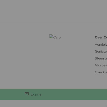
Over C
Aandel
Geniete
Steun a
Meebesl
Over C
E-zine