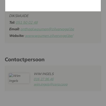
ZILVERVOGEL WOUMEN, IEPERSTEENWEG 6, 8600
DIKSMUIDE
Tel:
051 50 02 48
Email:
onthaal.woumen@zilvervogel.be
Website:
www.woumen.zilvervogel.be/
Contactpersoon
WIM INGELS
016 27 96 46
wim.ingels@cera.coop