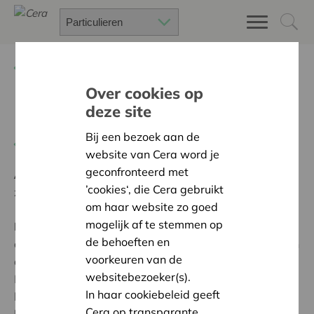
Terug
Project zoeken
Over cookies op
deze site
Dorpsrestaurant Woumen
Bij een bezoek aan de
Terug naar overzicht
website van Cera word je
geconfronteerd met
Ambitie:
Een solidaire, respectvolle samenleving
’cookies‘, die Cera gebruikt
zonder drempels
om haar website zo goed
mogelijk af te stemmen op
Programma:
Iedereen gelijke kansen bieden om
de behoeften en
actief, volwaardig en gelijkwaardig deel te nemen aan
voorkeuren van de
de samenleving
websitebezoeker(s).
Met het dorpsrestaurant dat we met steun van Cera
In haar cookiebeleid geeft
konden realiseren, willen we buurtbewoners met een
Cera op transparante