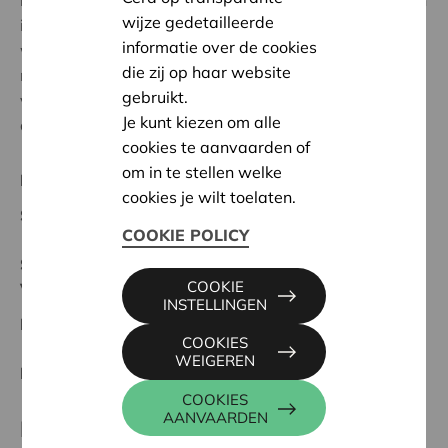
kwetsbaarheid (eenzaamheid of leeftijd) ondersteunen
wijze gedetailleerde
in het langer thuis wonen door een betaalbare, verse
informatie over de cookies
warme maaltijd. Dit (nieuw) netwerk is een opstap
die zij op haar website
naar het 'kleine helpen'. Samen tafelen werkt
gebruikt.
verbindend, vroegere contacten kunnen ook terug
Je kunt kiezen om alle
opgebouwd worden.
cookies te aanvaarden of
om in te stellen welke
Regionaal Project
cookies je wilt toelaten.
Startdatum:
27/02/2025
COOKIE POLICY
Status:
Volledig
COOKIE
Veurne-Diksmuide
INSTELLINGEN
Datum:
27/02/2025
COOKIES
WEIGEREN
Beslissing:
Goedgekeurd
COOKIES
AANVAARDEN
Partner