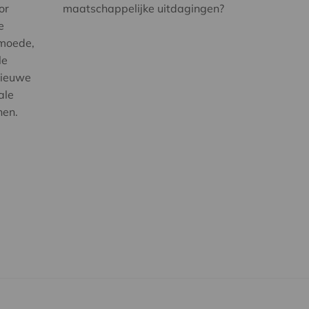
or
maatschappelijke uitdagingen?
e
rmoede,
le
nieuwe
ale
nen.