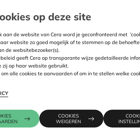
ookies op deze site
and
:
27/02/2025
k aan de website van Cera word je geconfronteerd met ’cooki
ing:
Goedgekeurd
haar website zo goed mogelijk af te stemmen op de behoefte
an de websitebezoeker(s).
ebeleid geeft Cera op transparante wijze gedetailleerde info
e zij op haar website gebruikt.
Contactpers
n om alle cookies te aanvaarden of om in te stellen welke cook
ICY
N-KRUIBEKE-ZWIJNDRECHT
ALAIN BAE
016 27 96 0
ss.com
alain.baeck
KIES
COOKIES
COOK
AARDEN
WEIGEREN
INSTELL