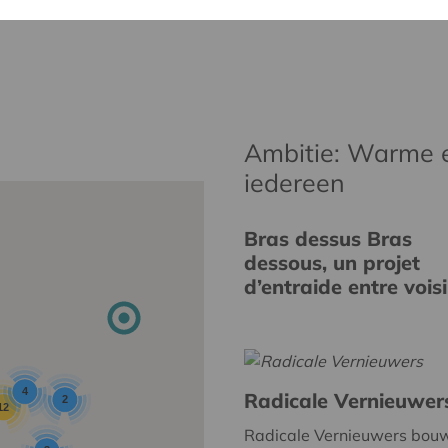
Ambitie: Warme 
iedereen
Bras dessus Bras
dessous, un projet
d’entraide entre vois
4
Radicale Vernieuwer
2
12
Radicale Vernieuwers bou