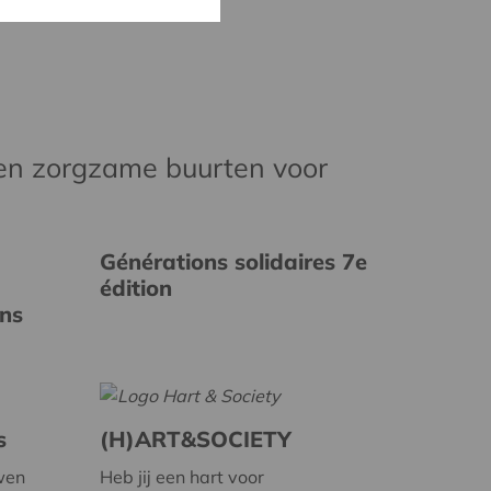
en zorgzame buurten voor
Générations solidaires 7e
édition
ins
s
(H)ART&SOCIETY
wen
Heb jij een hart voor