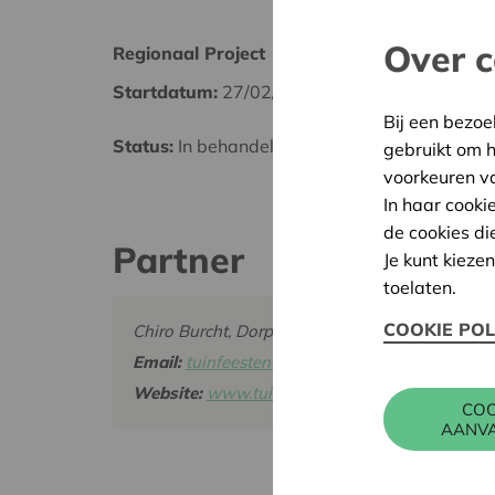
Over c
Regionaal Project
Waasl
Startdatum:
27/02/2025
Datum
Bij een bezoe
Status:
In behandeling
Besliss
gebruikt om 
voorkeuren v
In haar cooki
de cookies di
Partner
Je kunt kieze
toelaten.
COOKIE POL
Chiro Burcht, Dorpstraat 143, 2070 BEVERE
Email:
tuinfeestenchiroburcht@gmail.com
Website:
www.tuinfeestenchiroburcht.wordpre
COO
AANV