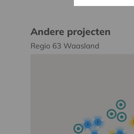
Andere projecten
Regio 63 Waasland
2
3
3