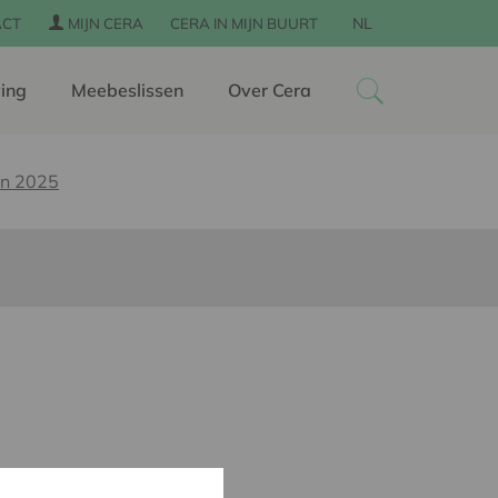
NL
ACT
MIJN CERA
CERA IN MIJN BUURT
ing
Meebeslissen
Over Cera
en 2025