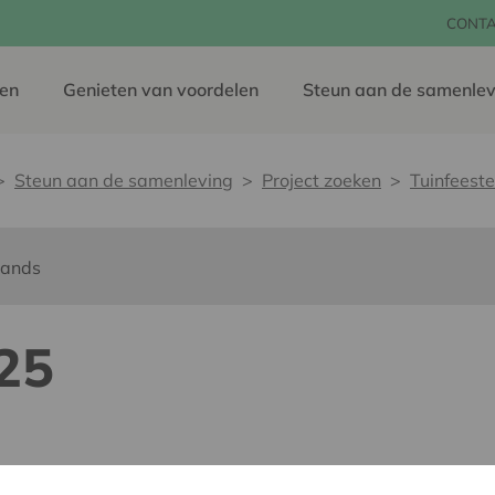
CONT
en
Genieten van voordelen
Steun aan de samenlev
Steun aan de samenleving
Project zoeken
Tuinfeest
lands
25
dereen