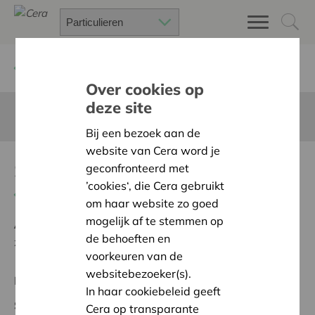
Terug
Project zoeken
Over cookies op
deze site
Deze pagina is niet vertaald in het Nederlands
Bij een bezoek aan de
website van Cera word je
Speelkerk
geconfronteerd met
’cookies‘, die Cera gebruikt
Terug naar overzicht
om haar website zo goed
mogelijk af te stemmen op
Ambitie:
Een solidaire, respectvolle samenleving
de behoeften en
zonder drempels
voorkeuren van de
websitebezoeker(s).
Regionaal Project
In haar cookiebeleid geeft
Startdatum:
07/10/2025
Cera op transparante