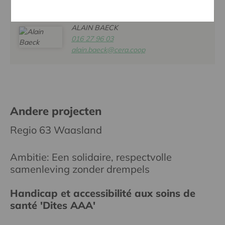
ALAIN BAECK
016 27 96 03
alain.baeck@cera.coop
Andere projecten
Regio 63 Waasland
Ambitie: Een solidaire, respectvolle
samenleving zonder drempels
Handicap et accessibilité aux soins de
santé 'Dites AAA'