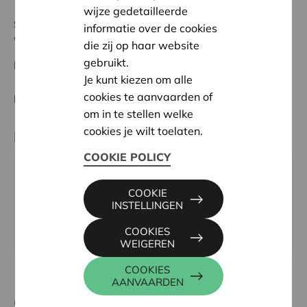
wijze gedetailleerde
Status:
In behandeling
informatie over de cookies
Waasland
die zij op haar website
gebruikt.
Datum:
07/10/2025
Je kunt kiezen om alle
cookies te aanvaarden of
Beslissing:
Goedgekeurd
om in te stellen welke
cookies je wilt toelaten.
Partner
COOKIE POLICY
Oscarcrew vzw, Stenenmuurstraat 67, 9112 SINT-
COOKIE
NIKLAAS
INSTELLINGEN
Email:
info@oscarcrew.be
COOKIES
Website:
www.oscarcrew.be
WEIGEREN
COOKIES
AANVAARDEN
Contactpersoon