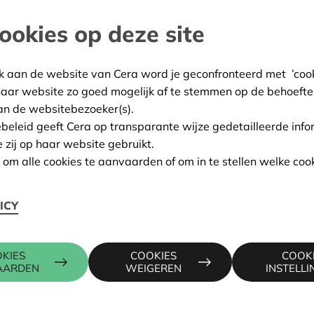
ookies op deze site
empen
:
04/11/2025
k aan de website van Cera word je geconfronteerd met ’cooki
haar website zo goed mogelijk af te stemmen op de behoefte
ing:
Goedgekeurd
an de websitebezoeker(s).
ebeleid geeft Cera op transparante wijze gedetailleerde info
e zij op haar website gebruikt.
Contactpers
n om alle cookies te aanvaarden of om in te stellen welke cook
ICY
60, 2900 SCHOTEN
KRIS DEBR
016 27 96 7
kris.debruy
KIES
COOKIES
COOK
AARDEN
WEIGEREN
INSTELL