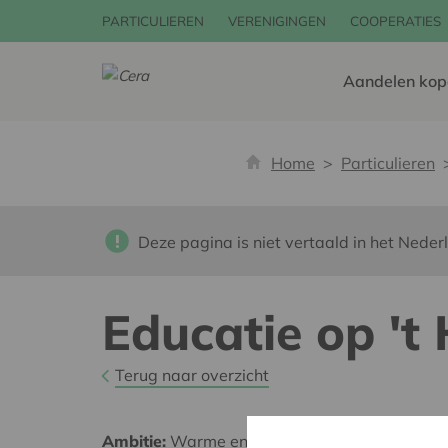
PARTICULIEREN
VERENIGINGEN
COOPERATIES
Aandelen kop
Home
Particulieren
Deze pagina is niet vertaald in het Neder
Educatie op 't
Terug naar overzicht
Ambitie:
Warme en zorgzame buurten voor ie