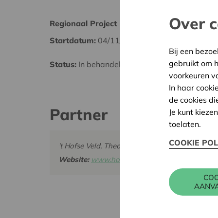
Over c
Regionaal Project
Voork
Startdatum:
04/11/2025
Datum
Bij een bezoe
gebruikt om 
Status:
In behandeling
Besliss
voorkeuren v
In haar cooki
de cookies di
Partner
Je kunt kieze
toelaten.
COOKIE POL
't Hofse Veld, Theofiel Van Cauwenberghslei 
Website:
www.hofseveld.be
COO
AANV