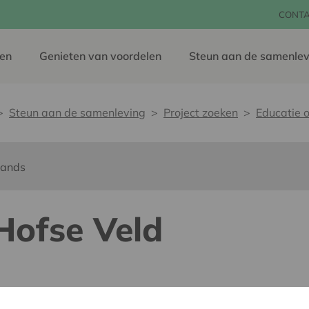
CONT
en
Genieten van voordelen
Steun aan de samenlev
Steun aan de samenleving
Project zoeken
Educatie o
lands
 Hofse Veld
dereen