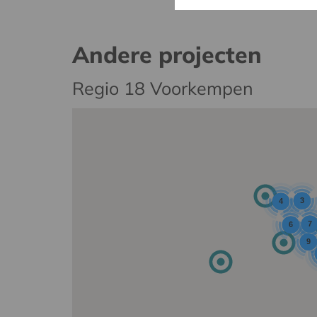
Andere projecten
Regio 18 Voorkempen
3
4
7
6
9