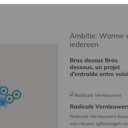
Ambitie: Warme 
iedereen
Bras dessus Bras
dessous, un projet
d’entraide entre vois
8
Radicale Vernieuwer
Radicale Vernieuwers bou
aan nieuwe oplossingen vo