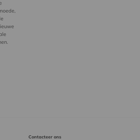
e
rmoede,
le
nieuwe
ale
nen.
Contacteer ons