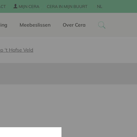
NL
ACT
MIJN CERA
CERA IN MIJN BUURT
ing
Meebeslissen
Over Cera
p 't Hofse Veld