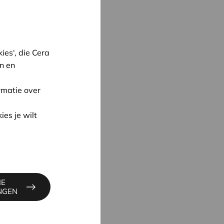
es‘, die Cera
n en
rmatie over
oon
ies je wilt
UYNE
4
ne@cera.coop
IE
INGEN