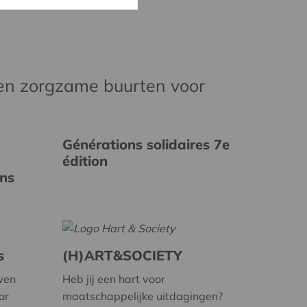
en zorgzame buurten voor
Générations solidaires 7e
édition
ins
s
(H)ART&SOCIETY
wen
Heb jij een hart voor
or
maatschappelijke uitdagingen?