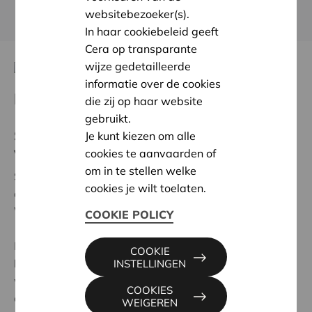
KOM MEER TE WETEN OVER CERA
websitebezoeker(s).
In haar cookiebeleid geeft
Cera op transparante
wijze gedetailleerde
informatie over de cookies
Kom op, Cera
die zij op haar website
gebruikt.
Steun de actie van het Cera-team ten
Je kunt kiezen om alle
voordele van Kom op tegen Kanker!
cookies te aanvaarden of
om in te stellen welke
Samen gaan we in september de sportieve uitdaging
cookies je wilt toelaten.
aan. We stappen en trappen
van Leuven naar
Weyerbusch
* in Duitsland.
COOKIE POLICY
De opbrengst gaat volledig naar
Kom op tegen
COOKIE
Kanker!
Zo strijden we tegen kanker en tonen we
INSTELLINGEN
waar Cera echt voor staat: solidariteit, engagement
COOKIES
en de kracht van samen!
WEIGEREN