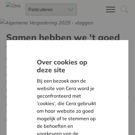
Samen hebben we 't goed
voor elkaar
Met 400.000 enthousiaste vennoten zijn we de
Over cookies op
strafste en warmste coöperatie van het land. Cera is
deze site
een financiële coöperatie van, voor en door vennoten.
Bij een bezoek aan de
Die vormen een enorm draagvlak en een uniek
website van Cera word je
potentieel aan mensen, middelen en expertise. Samen
geconfronteerd met
geraken we verder, beleven we meer en investeren we
’cookies‘, die Cera gebruikt
beter: in initiatieven die (het) goed doen en mensen
om haar website zo goed
verbinden, in projecten die opbrengen voor ons
mogelijk af te stemmen op
allemaal.
de behoeften en
voorkeuren van de