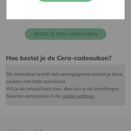
steunt in samenspraak met haar vennoten jaarlijks
meer dan 700 projecten.
BESTEL JE CERA-CADEAUBON
Hoe bestel je de Cera-cadeaubon?
Dit onderdeel wordt niet weergegeven omdat je deze
cookies niet hebt aanvaard.
Wil je de inhoud toch zien, dan kun je de instellingen
hiervoor aanpassen in de
cookie settings