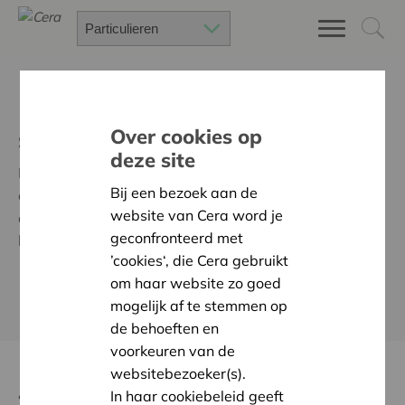
Een origineel cadeau?
Over cookies op
Schenk een Cera-cadeaubon
deze site
Dankzij de Cera-cadeaubon kan je je (klein)kind, pete-
Bij een bezoek aan de
of metekind of zelfs je vrienden vennoot maken. Zijn ze
website van Cera word je
al vennoot? Dan kan je via de cadeaubon voor
geconfronteerd met
bijkomende aandelen betalen. En dat al vanaf 50 euro.
’cookies‘, die Cera gebruikt
om haar website zo goed
BESTEL DE CADEAUBON
mogelijk af te stemmen op
de behoeften en
voorkeuren van de
websitebezoeker(s).
4 goede redenen om de Cera-
In haar cookiebeleid geeft