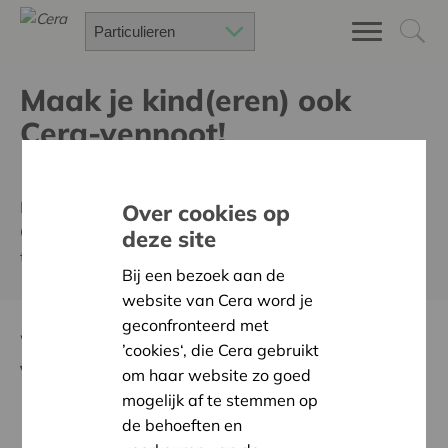
Maak je kind(eren) ook
Cera-vennoot!
- RECLAME -
Laat je kinderen ook genieten van alle voordelen die
Over cookies op
Cera jou nu al biedt. Samen zorgen we voor hun
deze site
toekomst.
Bij een bezoek aan de
website van Cera word je
geconfronteerd met
Waarom mijn kinderen nu Cera-
’cookies‘, die Cera gebruikt
vennoot maken?
om haar website zo goed
mogelijk af te stemmen op
Welkomstcadeau
: Elke nieuwe Cera-vennoot krijgt
de behoeften en
nu een waardebon t.w.v. 30 euro. Heerlijk om