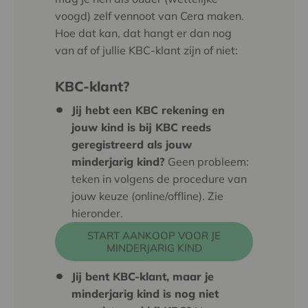
voogd) zelf vennoot van Cera maken.
Hoe dat kan, dat hangt er dan nog
van af of jullie KBC-klant zijn of niet:
KBC-klant?
Jij hebt een KBC rekening en
jouw kind is bij KBC reeds
geregistreerd als jouw
minderjarig kind
?
Geen probleem:
teken in volgens de procedure van
jouw keuze (online/offline). Zie
hieronder.
START AANKOOP VOOR JE
MINDERJARIG KIND
Jij bent KBC-klant, maar je
minderjarig kind is nog niet