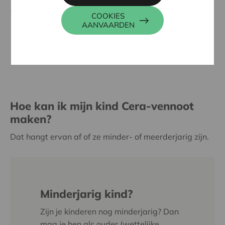
het geïnvesteerde kapitaal te verliezen.
COOKIES
AANVAARDEN
LEES VOORAF HET PROSPECTUS
Hoe kan ik mijn kind Cera-vennoot
maken?
Dat hangt ervan af of ze minder- of meerderjarig zijn.
Minderjarig kind?
Zijn je kinderen nog minderjarig? Dan
mag je hen als ouder (wettelijke