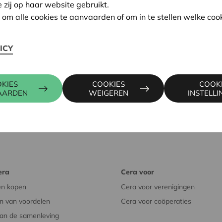
e zij op haar website gebruikt.
n om alle cookies te aanvaarden of om in te stellen welke cook
ICY
KIES
COOKIES
COOK
AARDEN
WEIGEREN
INSTELL
era
Cera voor
en kopen
Cera voor verenigingen
n van voordelen
Cera voor coöperaties
an de samenleving