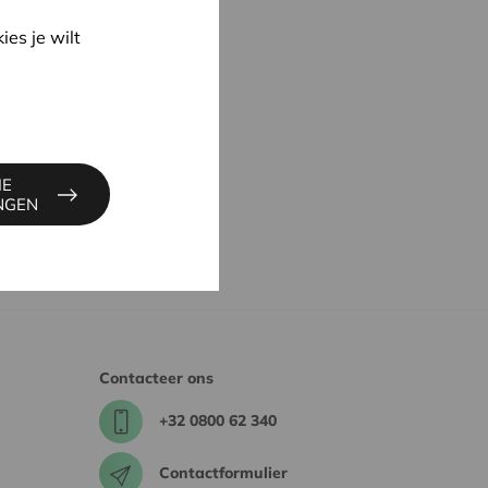
ies je wilt
IE
INGEN
Contacteer ons
+32 0800 62 340
Contactformulier