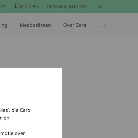
NL
ACT
MIJN CERA
CERA IN MIJN BUURT
ing
Meebeslissen
Over Cera
es‘, die Cera
n en
rmatie over