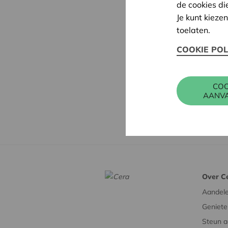
de cookies di
Je kunt kieze
toelaten.
COOKIE POL
COO
AANV
Over C
Aandel
Geniete
Steun a