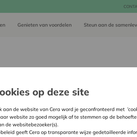
CONT
en
Genieten van voordelen
Steun aan de samenlev
ookies op deze site
k aan de website van Cera word je geconfronteerd met ’cooki
haar website zo goed mogelijk af te stemmen op de behoefte
an de websitebezoeker(s).
ebeleid geeft Cera op transparante wijze gedetailleerde info