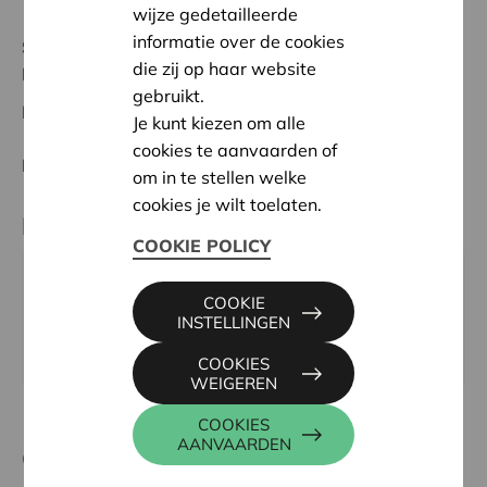
wijze gedetailleerde
informatie over de cookies
Status:
Volledig
die zij op haar website
Liège
gebruikt.
Datum:
08/02/2024
Je kunt kiezen om alle
cookies te aanvaarden of
Beslissing:
Goedgekeurd
om in te stellen welke
cookies je wilt toelaten.
Partner
COOKIE POLICY
DO MI DO, RUE DES ANC. COMBATTANTS 104, 4683
COOKIE
OUPEYE
INSTELLINGEN
Website:
www.domido.be
COOKIES
WEIGEREN
COOKIES
AANVAARDEN
Contactpersoon