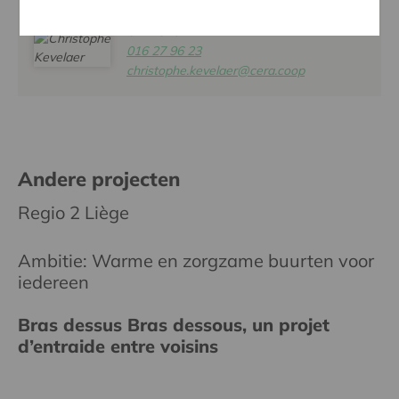
CHRISTOPHE KEVELAER
016 27 96 23
christophe.kevelaer@cera.coop
Andere projecten
Regio 2 Liège
Ambitie: Warme en zorgzame buurten voor
iedereen
Bras dessus Bras dessous, un projet
d’entraide entre voisins