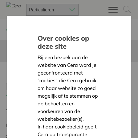
Terug
Project zoeken
Over cookies op
deze site
Deze pagina is niet vertaald in het Nederlands
Bij een bezoek aan de
website van Cera word je
Une fontaine à eau
geconfronteerd met
’cookies‘, die Cera gebruikt
publique
om haar website zo goed
Terug naar overzicht
mogelijk af te stemmen op
de behoeften en
Ambitie:
Warme en zorgzame buurten voor iedereen
voorkeuren van de
websitebezoeker(s).
Regionaal Project
In haar cookiebeleid geeft
Cera op transparante
Startdatum:
08/02/2024