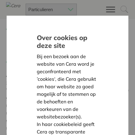
Terug
Project zoeken
Over cookies op
deze site
Een té gek leeshuisje
Bij een bezoek aan de
Terug naar overzicht
website van Cera word je
geconfronteerd met
Ambitie:
Een solidaire, respectvolle samenleving
’cookies‘, die Cera gebruikt
zonder drempels
om haar website zo goed
Wij kregen steun van Cera voor de aankoop van een té
mogelijk af te stemmen op
gek leeshuisje voor op onze kleuterspeelplaats. Een
de behoeften en
multifunctioneel huisje in de vorm van een
voorkeuren van de
raket/spaceshuttle waarin er gelezen, gespeeld,
websitebezoeker(s).
gefantaseerd,... kan worden. Door de duurzame
In haar cookiebeleid geeft
materialen, gaan heel wat kleuters hier de komende
Cera op transparante