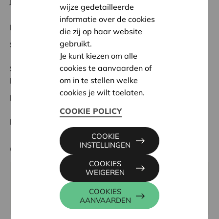
jaren enorm veel plezier aan beleven!
wijze gedetailleerde
informatie over de cookies
Regionaal Project
die zij op haar website
gebruikt.
Startdatum:
13/05/2024
Je kunt kiezen om alle
cookies te aanvaarden of
Status:
Volledig
om in te stellen welke
Herentals - Heist o/d Berg
cookies je wilt toelaten.
Datum:
13/05/2024
COOKIE POLICY
Beslissing:
Goedgekeurd
COOKIE
INSTELLINGEN
Contactpersoon
COOKIES
WEIGEREN
KRIS DEBRUYNE
016 27 96 74
COOKIES
AANVAARDEN
kris.debruyne@cera.coop