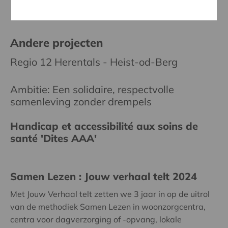
Andere projecten
Regio 12 Herentals - Heist-od-Berg
Ambitie: Een solidaire, respectvolle
samenleving zonder drempels
Handicap et accessibilité aux soins de
santé 'Dites AAA'
Samen Lezen : Jouw verhaal telt 2024
Met Jouw Verhaal telt zetten we 3 jaar in op de uitrol
van de methodiek Samen Lezen in woonzorgcentra,
centra voor dagverzorging of -opvang, lokale