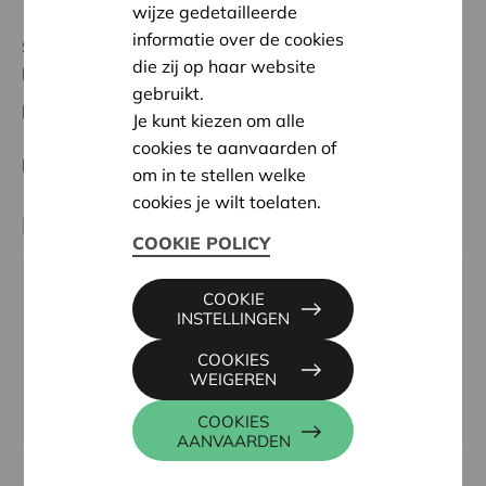
wijze gedetailleerde
informatie over de cookies
Status:
Volledig
die zij op haar website
Réunion des bureaux
gebruikt.
Datum:
25/09/2024
Je kunt kiezen om alle
cookies te aanvaarden of
Beslissing:
Goedgekeurd
om in te stellen welke
cookies je wilt toelaten.
Partner
COOKIE POLICY
FéDéRATION NATIONALE DES PATROS, RUE DE
COOKIE
INSTELLINGEN
L'HOPITAL 15-17, 6060 CHARLEROI
Tel:
071 28 69 50
COOKIES
WEIGEREN
Email:
fnp@patro.be
Website:
www.patro.be
COOKIES
AANVAARDEN