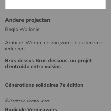
Andere projecten
Regio Wallonie
Ambitie: Warme en zorgzame buurten voor
iedereen
Bras dessus Bras dessous, un projet
d’entraide entre voisins
Générations solidaires 7e édition
Radicale Vernieuwers