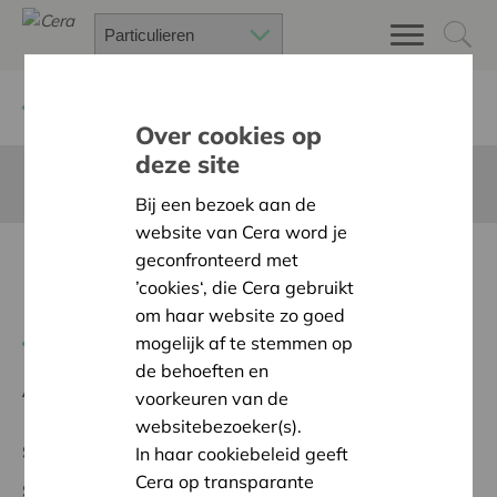
Terug
Project zoeken
Over cookies op
deze site
Deze pagina is niet vertaald in het Nederlands
Bij een bezoek aan de
website van Cera word je
Rassemblement Fédéral du
geconfronteerd met
’cookies‘, die Cera gebruikt
Patro
om haar website zo goed
mogelijk af te stemmen op
Terug naar overzicht
de behoeften en
Ambitie:
Warme en zorgzame buurten voor iedereen
voorkeuren van de
websitebezoeker(s).
Supraregional Project
In haar cookiebeleid geeft
Cera op transparante
Startdatum:
25/09/2024