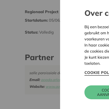
Over c
Regionaal Project
Luxem
Startdatum:
05/06/2025
Datum
Bij een bezoe
Status:
Volledig
Besliss
gebruikt om 
voorkeuren v
In haar cooki
de cookies di
Partner
Je kunt kieze
toelaten.
COOKIE POL
salle paroissiale de saint Martin d'Arlon, Rue
Email:
aopda.arlon@gmail.com
Website:
www.aopda.be/
COO
AANV