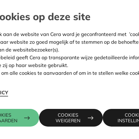
ookies op deze site
bourg
:
05/06/2025
k aan de website van Cera word je geconfronteerd met ’cooki
ing:
Goedgekeurd
haar website zo goed mogelijk af te stemmen op de behoefte
an de websitebezoeker(s).
ebeleid geeft Cera op transparante wijze gedetailleerde info
e zij op haar website gebruikt.
Contactpers
n om alle cookies te aanvaarden of om in te stellen welke cook
ICY
 jean koch 17, 6700 ARLON
CHRISTOPH
016 27 96 2
christophe.
KIES
COOKIES
COOK
AARDEN
WEIGEREN
INSTELL