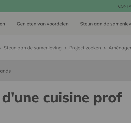
CONT
en
Genieten van voordelen
Steun aan de samenlev
Steun aan de samenleving
Project zoeken
Aménageme
lands
'une cuisine prof
dereen