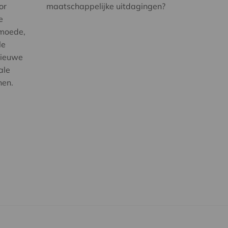
or
maatschappelijke uitdagingen?
e
rmoede,
le
nieuwe
ale
nen.