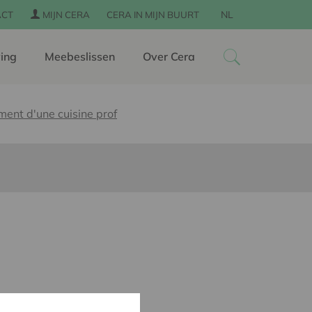
NL
ACT
MIJN CERA
CERA IN MIJN BUURT
ing
Meebeslissen
Over Cera
nt d'une cuisine prof