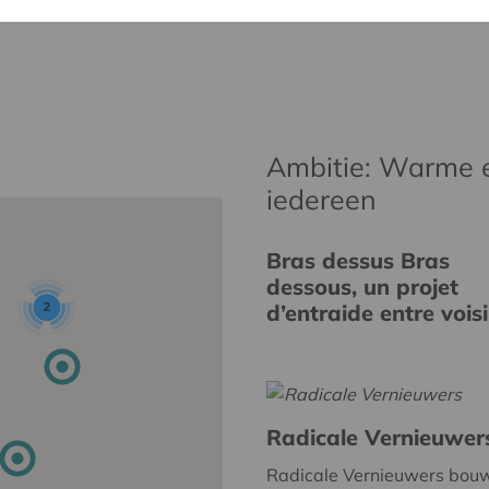
Ambitie: Warme 
iedereen
Bras dessus Bras
dessous, un projet
d’entraide entre vois
2
Radicale Vernieuwer
Radicale Vernieuwers bou