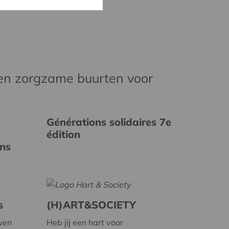
en zorgzame buurten voor
Générations solidaires 7e
édition
ins
s
(H)ART&SOCIETY
wen
Heb jij een hart voor