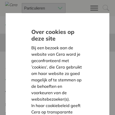
Terug
Project zoeken
Over cookies op
deze site
Deze pagina is niet vertaald in het Nederlands
Bij een bezoek aan de
website van Cera word je
Prix de l'économie sociale
geconfronteerd met
’cookies‘, die Cera gebruikt
26
om haar website zo goed
Terug naar overzicht
mogelijk af te stemmen op
de behoeften en
Ambitie:
Sterke en breed gedragen coöperaties
voorkeuren van de
websitebezoeker(s).
Supraregional Project
In haar cookiebeleid geeft
Cera op transparante
Startdatum:
22/04/2026