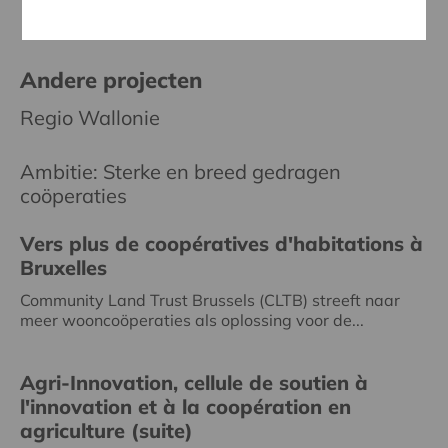
Andere projecten
Regio Wallonie
Ambitie: Sterke en breed gedragen
coöperaties
Vers plus de coopératives d'habitations à
Bruxelles
Community Land Trust Brussels (CLTB) streeft naar
meer wooncoöperaties als oplossing voor de...
Agri-Innovation, cellule de soutien à
l'innovation et à la coopération en
agriculture (suite)