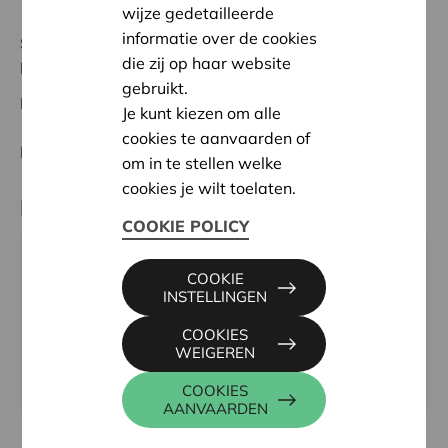
wijze gedetailleerde
informatie over de cookies
Status:
In behandeling
die zij op haar website
Réunion des bureaux
gebruikt.
Datum:
22/04/2026
Je kunt kiezen om alle
cookies te aanvaarden of
Beslissing:
Goedgekeurd
om in te stellen welke
cookies je wilt toelaten.
Partner
COOKIE POLICY
PRIX ROGER VANTHOURNOUT, RUE DE STEPPES
COOKIE
24, 4000 LIÈGE
INSTELLINGEN
Tel:
04 227 58 89
COOKIES
Email:
info@prixdeleconomiesociale.be
WEIGEREN
Website:
www.prixdeleconomiesociale.be/
COOKIES
AANVAARDEN