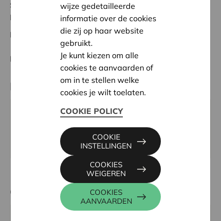
Status:
In behandeling
wijze gedetailleerde
Namur
informatie over de cookies
die zij op haar website
Datum:
19/05/2026
gebruikt.
Je kunt kiezen om alle
Beslissing:
Goedgekeurd
cookies te aanvaarden of
om in te stellen welke
Partner
cookies je wilt toelaten.
COOKIE POLICY
Fend'rire, Rue de la Fenderie 12, 5650 WALCOURT
Email:
info@fendrire.be
COOKIE
Website:
https://fendrire.be/
INSTELLINGEN
COOKIES
WEIGEREN
Contactpersoon
COOKIES
AANVAARDEN