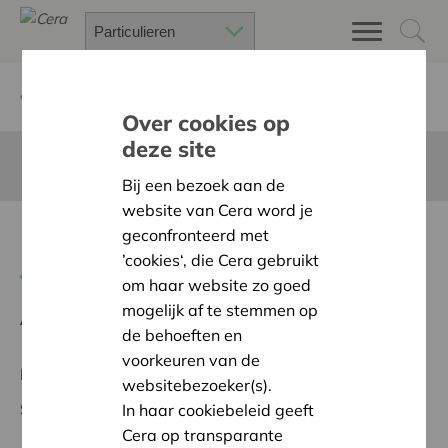
Terug
Project zoeken
Over cookies op
deze site
Deze pagina is niet vertaald in het Nederlands
Bij een bezoek aan de
website van Cera word je
Fend'rire s'ouvre aux écoles
geconfronteerd met
’cookies‘, die Cera gebruikt
Terug naar overzicht
om haar website zo goed
mogelijk af te stemmen op
Ambitie:
Warme en zorgzame buurten voor iedereen
de behoeften en
voorkeuren van de
Regionaal Project
websitebezoeker(s).
Startdatum:
19/05/2026
In haar cookiebeleid geeft
Cera op transparante