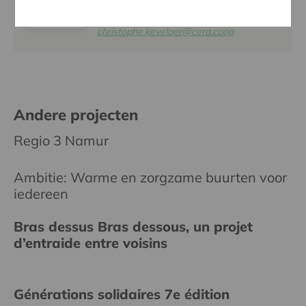
CHRISTOPHE KEVELAER
016 27 96 23
christophe.kevelaer@cera.coop
Andere projecten
Regio 3 Namur
Ambitie: Warme en zorgzame buurten voor
iedereen
Bras dessus Bras dessous, un projet
d’entraide entre voisins
Générations solidaires 7e édition