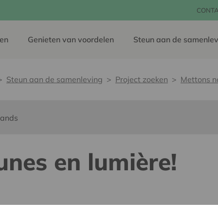
CONT
en
Genieten van voordelen
Steun aan de samenlev
Steun aan de samenleving
Project zoeken
Mettons no
lands
unes en lumière!
dereen