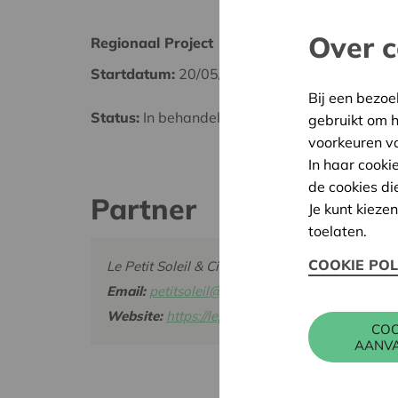
Over c
Regionaal Project
Vervie
Startdatum:
20/05/2026
Datum
Bij een bezoe
Status:
In behandeling
Besliss
gebruikt om 
voorkeuren v
In haar cooki
de cookies di
Partner
Je kunt kieze
toelaten.
COOKIE POL
Le Petit Soleil & Cie, Chapelle des Anges 67
Email:
petitsoleil@skynet.be
Website:
https://lepetitsoleiletcompagnie.be/no
COO
AANV