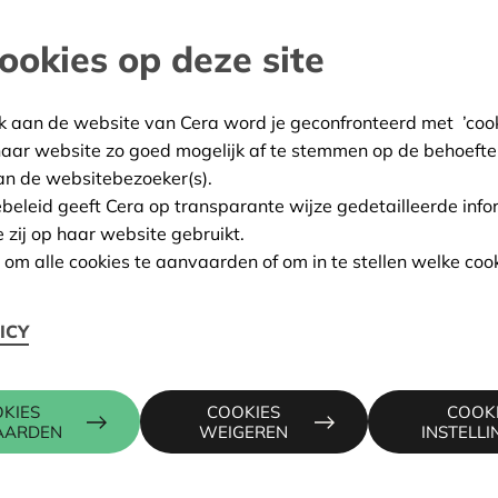
ookies op deze site
rs
:
20/05/2026
k aan de website van Cera word je geconfronteerd met ’cooki
ing:
Goedgekeurd
haar website zo goed mogelijk af te stemmen op de behoefte
an de websitebezoeker(s).
ebeleid geeft Cera op transparante wijze gedetailleerde info
e zij op haar website gebruikt.
Contactpers
n om alle cookies te aanvaarden of om in te stellen welke cook
ICY
, 4890 THIMISTER-CLERMONT
CHRISTOPH
016 27 96 2
s-troupes/
christophe.
KIES
COOKIES
COOK
AARDEN
WEIGEREN
INSTELL