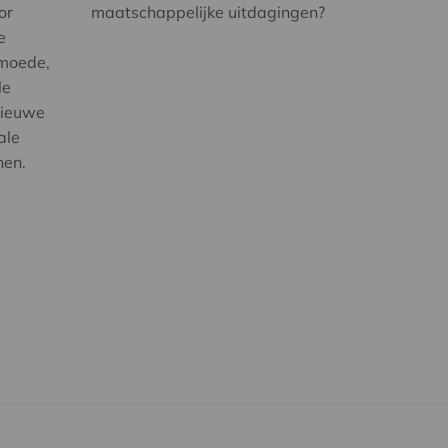
or
maatschappelijke uitdagingen?
e
rmoede,
le
nieuwe
ale
nen.