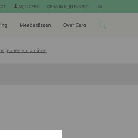
NL
ACT
MIJN CERA
CERA IN MIJN BUURT
ing
Meebeslissen
Over Cera
s jeunes en lumière!