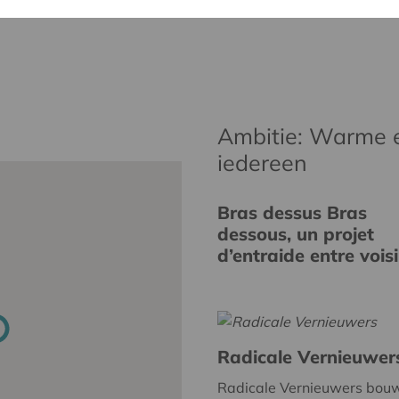
Ambitie: Warme 
iedereen
Bras dessus Bras
dessous, un projet
d’entraide entre vois
Radicale Vernieuwer
Radicale Vernieuwers bou