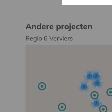
Andere projecten
Regio 6 Verviers
2
2
3
3
9