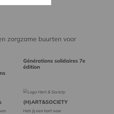
en zorgzame buurten voor
Générations solidaires 7e
édition
ins
s
(H)ART&SOCIETY
wen
Heb jij een hart voor