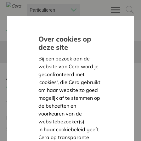
Terug
Project zoeken
Over cookies op
deze site
Deze pagina is niet vertaald in het Nederlands
Bij een bezoek aan de
website van Cera word je
A la lumière de CLAP 2.0
geconfronteerd met
’cookies‘, die Cera gebruikt
Terug naar overzicht
om haar website zo goed
mogelijk af te stemmen op
Ambitie:
Warme en zorgzame buurten voor iedereen
de behoeften en
voorkeuren van de
Regionaal Project
websitebezoeker(s).
Startdatum:
21/05/2026
In haar cookiebeleid geeft
Cera op transparante