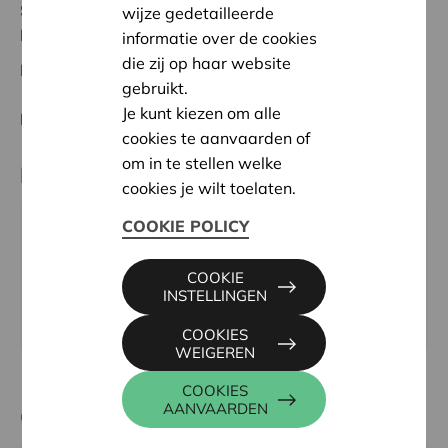
Status:
In behandeling
wijze gedetailleerde
Liège
informatie over de cookies
die zij op haar website
Datum:
21/05/2026
gebruikt.
Je kunt kiezen om alle
Beslissing:
Goedgekeurd
cookies te aanvaarden of
om in te stellen welke
Partner
cookies je wilt toelaten.
COOKIE POLICY
Comité Local d'Animation et de Promotion de
Bergilers, Rue du Bailly 24, 4360 OREYE
COOKIE
Email:
info@clapbergilers.be
INSTELLINGEN
Website:
https://www.clapbergilers.be/
COOKIES
WEIGEREN
COOKIES
AANVAARDEN
Contactpersoon