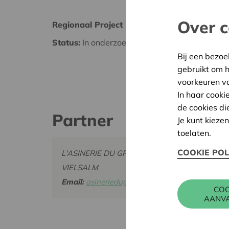
Over c
Regionaal Project
Luxem
Status:
In onderzoek
Datum
Bij een bezoe
Besliss
gebruikt om 
voorkeuren v
In haar cooki
de cookies di
Partner
Je kunt kieze
toelaten.
COOKIE POL
L'ASINERIE DU GRAND PONT ASBL, RUE HER
VIELSALM
Email:
asineriedugrandpont@gmail.com
COO
AANV