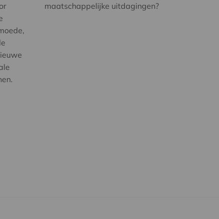
or
maatschappelijke uitdagingen?
e
rmoede,
le
nieuwe
ale
nen.