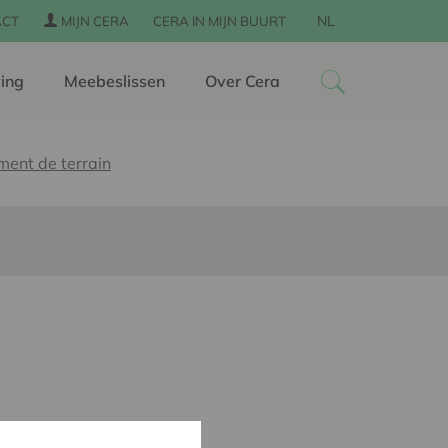
NL
ACT
MIJN CERA
CERA IN MIJN BUURT
ing
Meebeslissen
Over Cera
nt de terrain