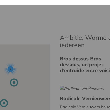
Ambitie: Warme 
iedereen
Bras dessus Bras
dessous, un projet
d’entraide entre vois
2
Radicale Vernieuwer
Radicale Vernieuwers bou