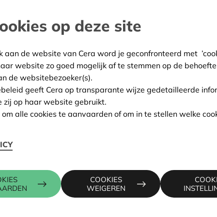
ookies op deze site
bourg
:
04/06/2026
k aan de website van Cera word je geconfronteerd met ’cooki
ing:
In aanvraag
haar website zo goed mogelijk af te stemmen op de behoefte
an de websitebezoeker(s).
ebeleid geeft Cera op transparante wijze gedetailleerde info
e zij op haar website gebruikt.
Contactpers
n om alle cookies te aanvaarden of om in te stellen welke cook
ICY
MANMONT 24, 6690
CHRISTOPH
016 27 96 2
christophe.
KIES
COOKIES
COOK
AARDEN
WEIGEREN
INSTELL