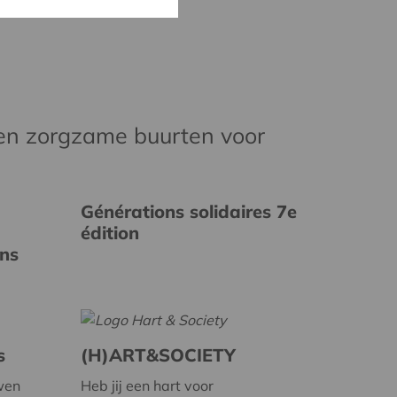
en zorgzame buurten voor
Générations solidaires 7e
édition
ins
s
(H)ART&SOCIETY
wen
Heb jij een hart voor