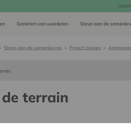
CONT
en
Genieten van voordelen
Steun aan de samenlev
Steun aan de samenleving
Project zoeken
Aménageme
lands
e terrain
dereen