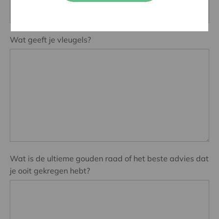
Wat geeft je vleugels?
Wat is de ultieme gouden raad of het beste advies dat
je ooit gekregen hebt?