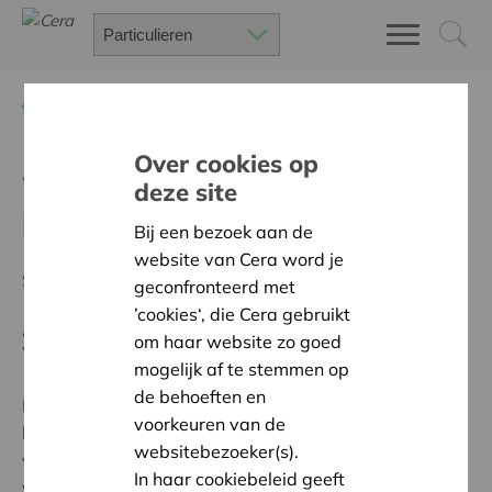
Terug
#VENNOTENWOORDEN
Over cookies op
Wij willen al onze vennoten
deze site
beter leren kennen
Bij een bezoek aan de
website van Cera word je
Schrijf je in voor de volgende vennotenwoorden!
geconfronteerd met
’cookies‘, die Cera gebruikt
Zin om jezelf voor te stellen?
om haar website zo goed
mogelijk af te stemmen op
de behoeften en
Beantwoord dan alvast deze vijf vragen en wie weet
voorkeuren van de
ben jij onze volgende centrale gast. Ben je Cera-
websitebezoeker(s).
vennoot? Meld je dan eerst aan via Mijn Cera, dan
In haar cookiebeleid geeft
worden je gegevens automatisch ingevuld.