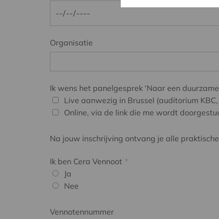
Organisatie
Ik wens het panelgesprek ‘Naar een duurzame t
Live aanwezig in Brussel (auditorium KBC,
Online, via de link die me wordt doorgestu
Na jouw inschrijving ontvang je alle praktische
Ik ben Cera Vennoot
Ja
Nee
Vennotennummer