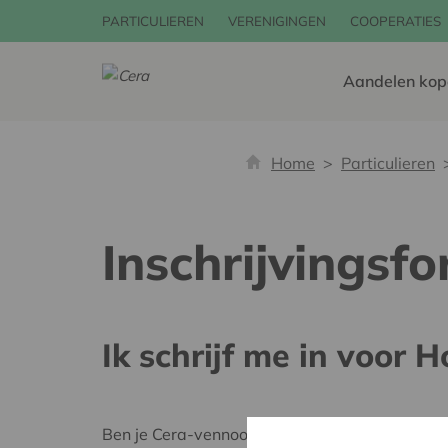
PARTICULIEREN
VERENIGINGEN
COOPERATIES
Aandelen kop
Home
Particulieren
Inschrijvingsf
Ik schrijf me in voor 
Ben je Cera-vennoot? Meld je dan eerst aan vi