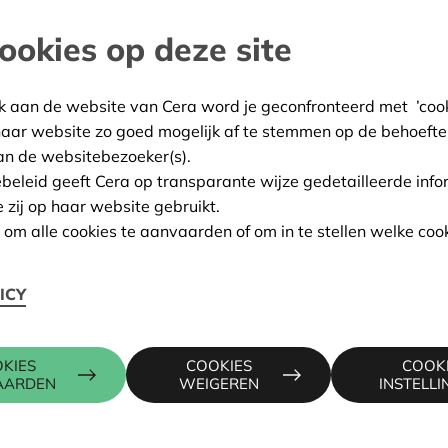
ookies op deze site
k aan de website van Cera word je geconfronteerd met ’cooki
haar website zo goed mogelijk af te stemmen op de behoefte
an de websitebezoeker(s).
ebeleid geeft Cera op transparante wijze gedetailleerde info
e zij op haar website gebruikt.
n om alle cookies te aanvaarden of om in te stellen welke cook
ICY
KIES
COOKIES
COOK
AARDEN
WEIGEREN
INSTELL