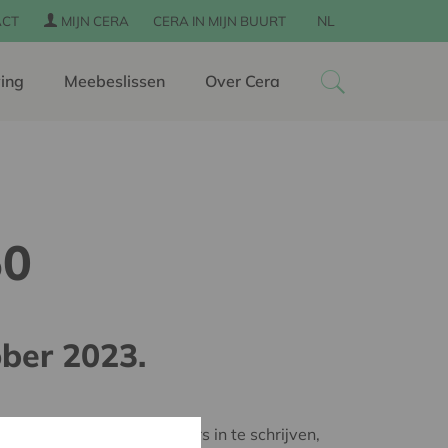
NL
ACT
MIJN CERA
CERA IN MIJN BUURT
ing
Meebeslissen
Over Cera
50
ober 2023.
ens je voor iemand anders in te schrijven,