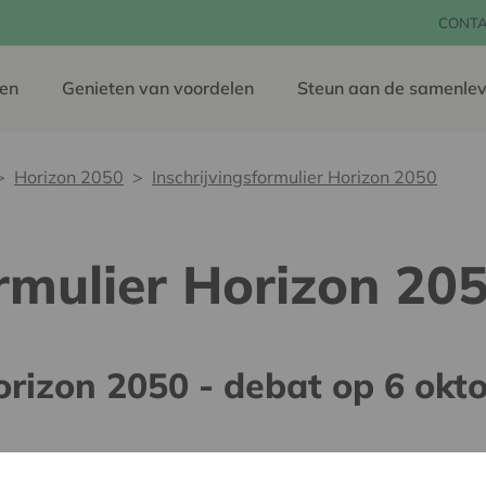
CONT
en
Genieten van voordelen
Steun aan de samenlev
Horizon 2050
Inschrijvingsformulier Horizon 2050
ormulier Horizon 20
Horizon 2050 - debat op 6 okt
a Mijn Cera, dan worden je gegevens automatisch ingevuld. W