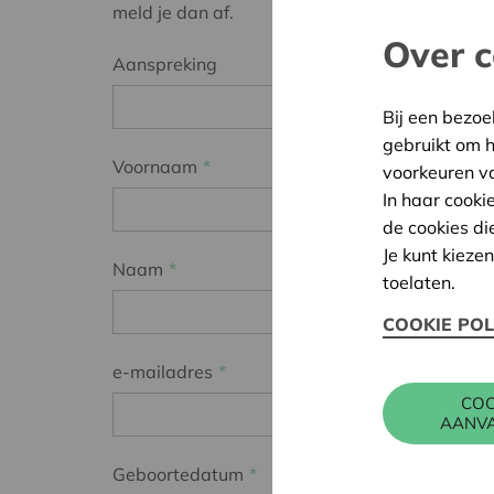
meld je dan af.
Over c
Aanspreking
Bij een bezoe
gebruikt om 
Voornaam
voorkeuren v
In haar cooki
de cookies di
Je kunt kieze
Naam
toelaten.
COOKIE POL
e-mailadres
COO
AANV
Geboortedatum