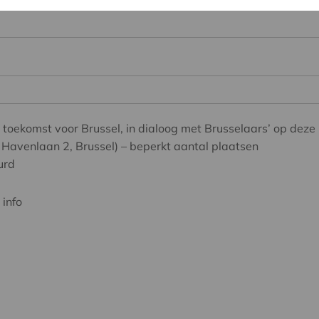
oekomst voor Brussel, in dialoog met Brusselaars’ op deze 
 Havenlaan 2, Brussel) – beperkt aantal plaatsen
urd
 info