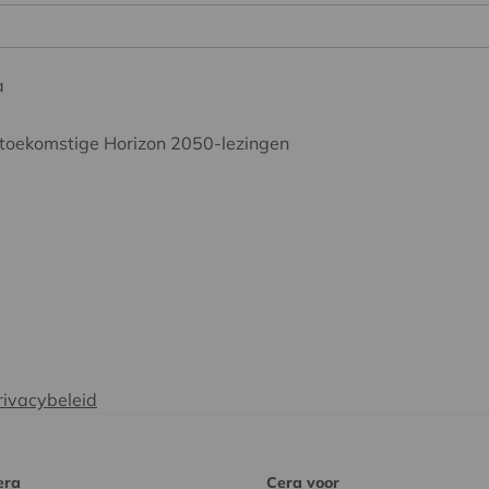
a
toekomstige Horizon 2050-lezingen
rivacybeleid
era
Cera voor