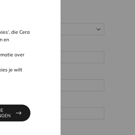
es‘, die Cera
n en
rmatie over
ies je wilt
IE
INGEN