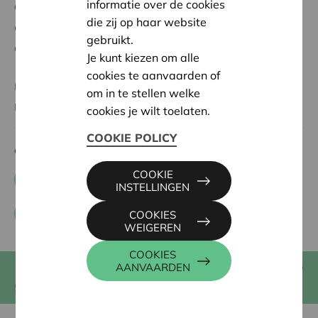
informatie over de cookies
Cera voor
die zij op haar website
Cera voor verenigingen
gebruikt.
Cera voor coöperaties
Je kunt kiezen om alle
cookies te aanvaarden of
KBC Ancora
om in te stellen welke
BRS
cookies je wilt toelaten.
COOKIE POLICY
Contacteer ons
COOKIE
+32 0800 62 340
INSTELLINGEN
Contactformulier
COOKIES
WEIGEREN
COOKIES
E-zine
Muntstraat 1, 3000 Leuven, België
AANVAARDEN
Sociale media