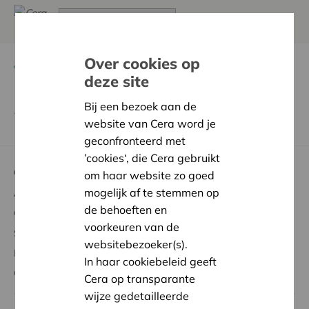
Over cookies op
Terug
Particulieren
deze site
Bij een bezoek aan de
2023
website van Cera word je
geconfronteerd met
’cookies‘, die Cera gebruikt
Over Cera
om haar website zo goed
mogelijk af te stemmen op
Aandelen kopen
de behoeften en
Genieten van voordelen
voorkeuren van de
Steun aan de samenleving
websitebezoeker(s).
Meebeslissen
In haar cookiebeleid geeft
Over Cera
Cera op transparante
wijze gedetailleerde