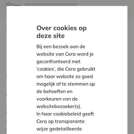
Over cookies op
Terug
Feest voor iedereen! 400 x € 400
deze site
Bij een bezoek aan de
Deze ronde
website van Cera word je
geconfronteerd met
’cookies‘, die Cera gebruikt
Deze oproep is helaas afgesloten.
om haar website zo goed
mogelijk af te stemmen op
de behoeften en
Over Cera
voorkeuren van de
Aandelen kopen
websitebezoeker(s).
Genieten van voordelen
In haar cookiebeleid geeft
Cera op transparante
Steun aan de samenleving
wijze gedetailleerde
Meebeslissen