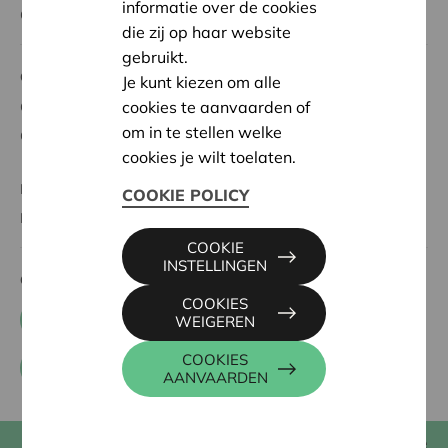
informatie over de cookies
Over Cera
die zij op haar website
gebruikt.
Cera voor
Je kunt kiezen om alle
cookies te aanvaarden of
Cera voor verenigingen
om in te stellen welke
Cera voor coöperaties
cookies je wilt toelaten.
KBC Ancora
COOKIE POLICY
BRS
COOKIE
INSTELLINGEN
Contacteer ons
COOKIES
+32 0800 62 340
WEIGEREN
COOKIES
Contactformulier
AANVAARDEN
E-zine
Muntstraat 1, 3000 Leuven, België