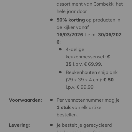
assortiment van Combekk, het
hele jaar door
50% korting
op producten in
de kijker vanaf
16/03/2026
t.e.m.
30/06/202
6
:
4-delige
keukenmessenset:
€
35
i.p.v. € 69,99.
Beukenhouten snijplank
(29 x 39 x 4 cm):
€ 50
i.p.v. € 99,99
Voorwaarden:
Per vennotennummer mag je
1 stuk
van elk artikel
bestellen.
Levering:
Je bestelt je gerecycleerd