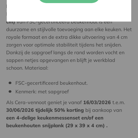
Lekker koken
Deze massieve
beukenhouten snijplank (29 x 39 x 4
cm)
van FSC-gecertificeerd beukenhout is een
duurzame en stijlvolle toevoeging aan elke keuken. Het
royale formaat en de extra dikke uitvoering van 4 cm
zorgen voor optimale stabiliteit tijdens het snijden.
Dankzij de sapgroef langs de rand worden vocht en
sappen netjes opgevangen en blijft je werkblad
schoon. Materiaal:
FSC-gecertificeerd beukenhout.
Kenmerk: met sapgroef
Als Cera-vennoot geniet je vanaf
16/03/2026
t.e.m.
30/06/2026 tijdelijk 50% korting
bij aankoop van
een 4-delige keukenmessenset en/of een
beukenhouten snijplank (29 x 39 x 4 cm) .