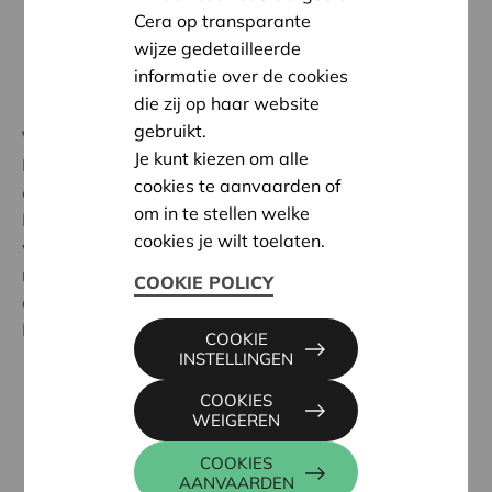
Cera op transparante
wijze gedetailleerde
informatie over de cookies
die zij op haar website
gebruikt.
Vlot en handig
Je kunt kiezen om alle
Deze
4-delige keukenmessenset
cookies te aanvaarden of
combineert functionaliteit met een duurzaam design.
om in te stellen welke
De messen hebben FSC-gecertificeerde handgrepen
cookies je wilt toelaten.
van geperste houtvezel en een blad van gerecycleerd
roestvrij staal. De antibacteriële grepen zorgen voor
COOKIE POLICY
extra hygiëne en comfort tijdens het snijden.
Inhoud van de set:
COOKIE
INSTELLINGEN
Paring knife: voor schillen en fijn snijwerk
COOKIES
Utility knife: veelzijdig mes voor dagelijks gebruik
WEIGEREN
Chef’s knife: ideaal voor snijden en hakken
COOKIES
Santoku knife: perfect voor groenten, vlees en vis
AANVAARDEN