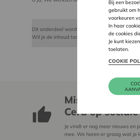
Bij een bezoe
gebruikt om 
voorkeuren v
In haar cooki
Dit onderdeel wordt niet weergegeven omdat j
de cookies di
Wil je de inhoud toch zien, dan kun je de inst
Je kunt kieze
toelaten.
COOKIE POL
COO
AANV
Mis deze report
Cera op sociale
Je vindt er nog meer nieuws en p
mee. We horen er graag wat je le