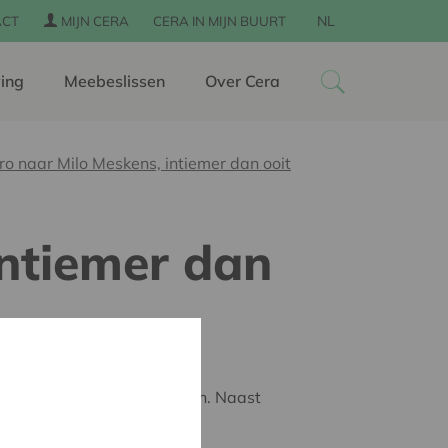
NL
ACT
MIJN CERA
CERA IN MIJN BUURT
ing
Meebeslissen
Over Cera
ro naar Milo Meskens, intiemer dan ooit
intiemer dan
n mannetje of vrouwtje staan. Naast
n een heel bijzonder kader…
oorprogramma te spelen.