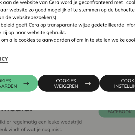
k aan de website van Cera word je geconfronteerd met ’cooki
haar website zo goed mogelijk af te stemmen op de behoefte
an de websitebezoeker(s).
ebeleid geeft Cera op transparante wijze gedetailleerde info
e deze cookies niet hebt aanvaard.
e zij op haar website gebruikt.
ellingen hiervoor aanpassen in de
cookie settings
n om alle cookies te aanvaarden of om in te stellen welke cook
ICY
KIES
COOKIES
COOK
AARDEN
WEIGEREN
INSTELL
ages niet en volg
 media.
FACEBOOK
ikt er regelmatig een leuke wedstrijd
uk vindt of wat je nog mist.