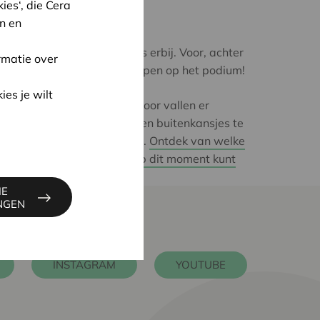
es‘, die Cera
n en
Alexandra was erbij. Voor, achter
rmatie over
en zelfs even open op het podium!
ies je wilt
Het hele jaar door vallen er
binnenpretjes en buitenkansjes te
scoren bij Cera.
Ontdek van welke
voordelen je op dit moment kunt
genieten.
IE
INGEN
INSTAGRAM
YOUTUBE