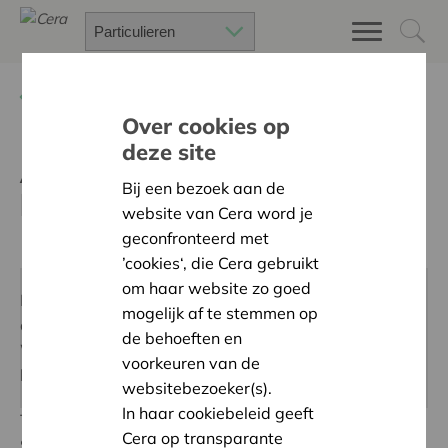
Terug
Cera zoekt creatieve zomervloggers
Over cookies op
deze site
ART United op Pukkelpop,
Bij een bezoek aan de
kunst op de wei
website van Cera word je
geconfronteerd met
’cookies‘, die Cera gebruikt
om haar website zo goed
Dit onderdeel wordt niet weergegeven omdat je deze
mogelijk af te stemmen op
cookies niet hebt aanvaard.
de behoeften en
Wil je de inhoud toch zien, dan kun je de instellingen
voorkeuren van de
hiervoor aanpassen in de
cookie settings
websitebezoeker(s).
In haar cookiebeleid geeft
Tafeltennis in een kunstwerk?
Cera op transparante
Snel even een tattoo scoren?