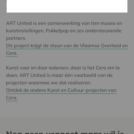
Modemuseum Hasselt
,
M-Museum Leuven
,
MSK
,
Mu.ZEE
,
S.M.A.K.
en
Z33
.
ART United is een samenwerking van tien musea en
kunstinstellingen, Pukkelpop en zes ondersteunende
partners.
Dit project krijgt de steun van de Vlaamse Overheid en
Cera.
Kunst voor en door iedereen, daar is het Cera om te
doen. ART United is maar één voorbeeld van de
projecten waarmee we dat realiseren.
Ontdek de andere Kunst en Cultuur-projecten van
Cera.