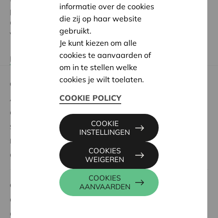
informatie over de cookies
pagina? Ga dan naar je KBC Mobile app.
die zij op haar website
Open ‘Extra diensten’, klik op het Cera-logo en ga naar
gebruikt.
Vennotenvoordelen. Daar vind je de wedstrijd.
Je kunt kiezen om alle
cookies te aanvaarden of
Lees het wedstrijd reglement
om in te stellen welke
cookies je wilt toelaten.
Over Cera
COOKIE POLICY
Aandelen kopen
Genieten van voordelen
COOKIE
Steun aan de samenleving
INSTELLINGEN
Meebeslissen
COOKIES
Over Cera
WEIGEREN
COOKIES
Cera voor
AANVAARDEN
Cera voor verenigingen
Cera voor coöperaties