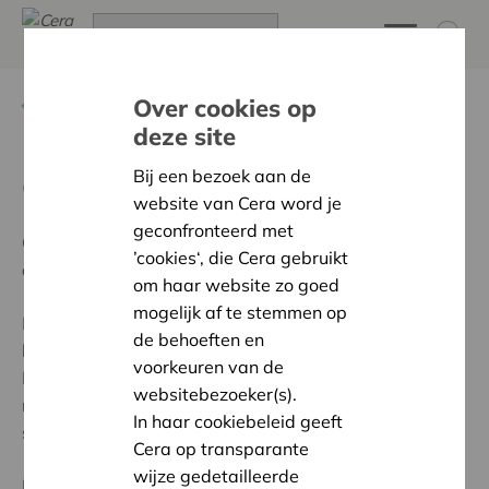
Terug
Genieten van voordelen
Over cookies op
deze site
Bij een bezoek aan de
Ontdek Cera in KBC Mobile!
website van Cera word je
geconfronteerd met
Goed nieuws: vanaf nu is Cera beschikbaar via ‘Extra
’cookies‘, die Cera gebruikt
diensten’ in je KBC Mobile app op je smartphone.
om haar website zo goed
mogelijk af te stemmen op
Met een paar klikken kun je nu je Cera-voordelen
de behoeften en
bestellen.
voorkeuren van de
Probeer het zelf en doe mee aan onze wedstrijd. Je
websitebezoeker(s).
maakt kans op 1 van de 5 Samsung Galaxy S20
In haar cookiebeleid geeft
smartphones!
Cera op transparante
wijze gedetailleerde
NB : Vind je het wedstrijdformulier niet op deze