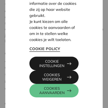
informatie over de cookies
“Ik waardeer enorm de efficiëntie waarmee we de
die zij op haar website
dossiers behandelen. We nemen de dossiers vooraf
gebruikt.
goed door en toetsen ze aan de criteria van onze
Je kunt kiezen om alle
maatschappelijke projectwerking. Het is fantastisch
cookies te aanvaarden of
om het resultaat van onze steun te zien. Hou jij ook van
om in te stellen welke
jouw regio en wil je het nuttige aan het aangename
cookies je wilt toelaten.
koppelen? Kom erbij!”
COOKIE POLICY
Over Cera
Aandelen kopen
COOKIE
INSTELLINGEN
Genieten van voordelen
Steun aan de samenleving
COOKIES
WEIGEREN
Meebeslissen
COOKIES
Over Cera
AANVAARDEN
Cera voor