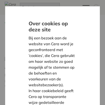
Terug
Getuigenissen van RAR-leden
Over cookies op
deze site
Bij een bezoek aan de
Maak kennis met Isabel
website van Cera word je
Meyer
geconfronteerd met
’cookies‘, die Cera gebruikt
om haar website zo goed
mogelijk af te stemmen op
Vennoot sinds haar geboorte
de behoeften en
Lid van de Regionale Adviesraad van Oost-België
voorkeuren van de
sinds 2016
websitebezoeker(s).
“Dankzij de RAR voel ik me nuttig voor mijn regio!”
In haar cookiebeleid geeft
Cera op transparante
wijze gedetailleerde