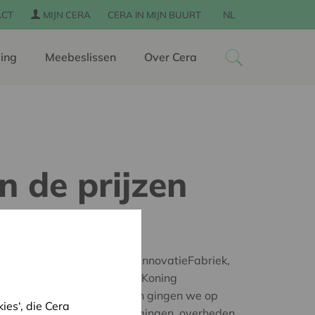
NL
ACT
MIJN CERA
CERA IN MIJN BUURT
ing
Meebeslissen
Over Cera
n de prijzen
n wedstrijd van de Sociale InnovatieFabriek,
in samenwerking met Cera, Koning
en Nationale Loterij. Samen gingen we op
es‘, die Cera
ven, maatschappelijke bewegingen, overheden