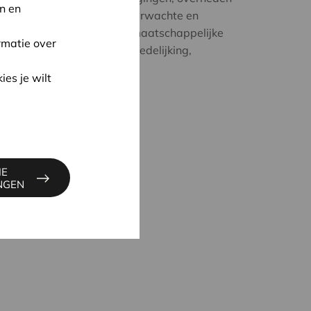
n en
n nieuwe tegendraadse, onverwachte en
ven naar oplossingen voor maatschappelijke
rmatie over
erandering, armoede, verstedelijking,
ies je wilt
IE
INGEN