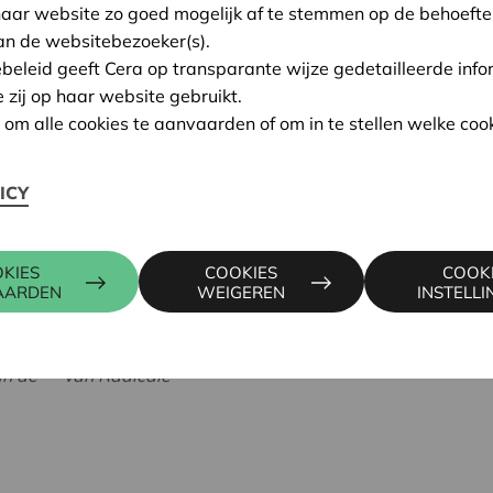
haar website zo goed mogelijk af te stemmen op de behoefte
of instellingen die met hu
an de websitebezoeker(s).
trendsettende ideeën stre
ebeleid geeft Cera op transparante wijze gedetailleerde info
uitdagingen zoals klimaatv
e zij op haar website gebruikt.
eenzaamheid, zorg, enz.
n om alle cookies te aanvaarden of om in te stellen welke cook
ICY
KIES
COOKIES
COOK
AARDEN
WEIGEREN
INSTELL