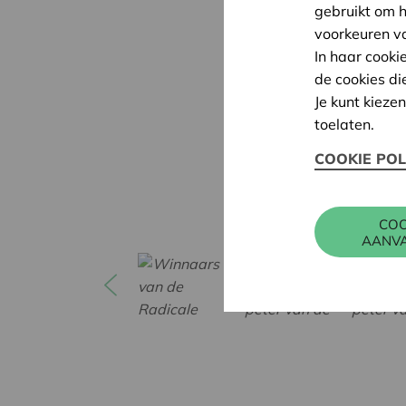
gebruikt om 
voorkeuren v
In haar cooki
de cookies di
Je kunt kieze
toelaten.
COOKIE POL
COO
AANV