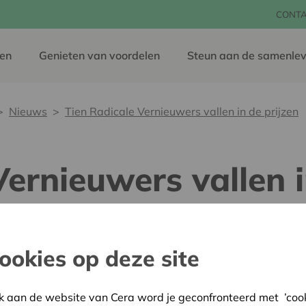
CONT
en
Genieten van voordelen
Steun aan de samenlev
Nieuws
Tien Radicale Vernieuwers vallen in de prijzen
ernieuwers vallen i
27 juni 2017
ookies op deze site
Radicale Vernieuwers is ee
Radio 1 en De Standaard, 
Boudewijnstichting, VLAIO 
k aan de website van Cera word je geconfronteerd met ’cooki
zoek naar burgers, bedrij