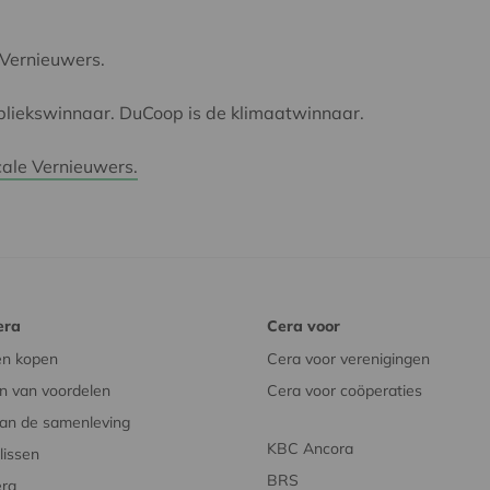
 Vernieuwers.
bliekswinnaar. DuCoop is de klimaatwinnaar.
cale Vernieuwers.
era
Cera voor
en kopen
Cera voor verenigingen
n van voordelen
Cera voor coöperaties
an de samenleving
KBC Ancora
issen
BRS
era