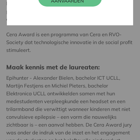
AANVAARDEN
bijzonder verheugd over de hoge kwaliteit van de
projecten en de zeer sterke sociale competenties van
de laureaten.
Cera Award is een programma van Cera en RVO-
Society dat technologische innovatie in de social profit
stimuleert.
Maak kennis met de laureaten:
Epihunter - Alexander Bielen, bachelor ICT UCLL,
Martijn Festjens en Michiel Pieters, bachelor
Elektronica UCLL ontwikkelden samen met hun
medestudenten verpleegkunde een headset en een
trilarmband die verwittigt wanneer kinderen met niet
convulsieve epilepsie – een vorm die nauwelijks
zichtbaar is – een aanval hebben. De Cera Award jury
was onder de indruk van de inzet en het engagement