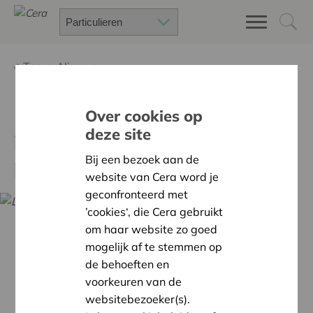
Terug
Nieuws
Over cookies op
10 studenten en 1 sociaal
deze site
ingenieur vallen in de
Bij een bezoek aan de
prijzen met Cera Award
website van Cera word je
geconfronteerd met
’cookies‘, die Cera gebruikt
om haar website zo goed
mogelijk af te stemmen op
de behoeften en
voorkeuren van de
websitebezoeker(s).