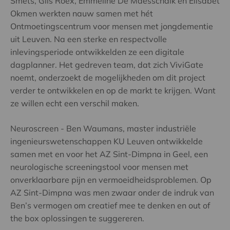
Smets, Gils Roex, Emmeline De Maesschalk en Elisabet
Okmen werkten nauw samen met hét
Ontmoetingscentrum voor mensen met jongdementie
uit Leuven. Na een sterke en respectvolle
inlevingsperiode ontwikkelden ze een digitale
dagplanner. Het gedreven team, dat zich ViviGate
noemt, onderzoekt de mogelijkheden om dit project
verder te ontwikkelen en op de markt te krijgen. Want
ze willen echt een verschil maken.
Neuroscreen - Ben Waumans, master industriële
ingenieurswetenschappen KU Leuven ontwikkelde
samen met en voor het AZ Sint-Dimpna in Geel, een
neurologische screeningstool voor mensen met
onverklaarbare pijn en vermoeidheidsproblemen. Op
AZ Sint-Dimpna was men zwaar onder de indruk van
Ben’s vermogen om creatief mee te denken en out of
the box oplossingen te suggereren.