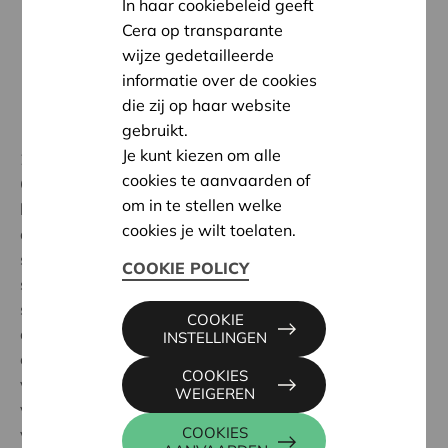
In haar cookiebeleid geeft
Cera op transparante
wijze gedetailleerde
informatie over de cookies
die zij op haar website
gebruikt.
Je kunt kiezen om alle
24 oktober 2017
cookies te aanvaarden of
Op het evenement “Dromen van vandaag zijn de
om in te stellen welke
bouwstenen van morgen” werden op zaterdag 21
cookies je wilt toelaten.
oktober 2017 de jaarlijkse Cera Awards uitgereikt aan
studenten die een technisch project deden voor een
COOKIE POLICY
socialprofitorganisatie. De Cera Award jury wil de
studenten erkennen voor hun creatieve,
COOKIE
communicatieve en sociale vaardigheden en
INSTELLINGEN
engagement. Cera Award gelooft sterk in de kracht
COOKIES
van interdisciplinair samenwerken, dit jaar werden
WEIGEREN
voor het eerst ook Cocreatie Cera Awards uitgereikt
COOKIES
voor interdisciplinair samenwerken. De jury was