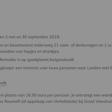
sen 2 mei en 30 september 2018.
po en beantwoord onderweg 21 zoek- of denkvragen en 1 schi
bovendien van hapjes en drankjes.
dformulier in op goodplanet.be/goodwalk
egkaapt: een treinreis voor twee personen naar Londen met Eu
alk
.
n in plaats van 16,50 euro per persoon. Je ontvangt een wan
glas RoomeR (of appelsap van Verhofstede) bij Groot Vleesh