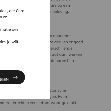
iek bereiken en de wandelaars op een
es‘, die Cera
reren voor een duurzame samenleving.
n en
ent
rmatie over
eggende initiatieven voor een duurzame
ies je wilt
nstoelen uit de grond, en ze gedijen er goed.
net: “Gent is pionier op verschillende
 de eerste Belgische fietsstraat aan, werken
enet en delen honderden Gentenaren hun
en met elkaar.”
IE
INGEN
komst. Je wandelt langs historische
woorden op de wedstrijdvragen. Even
 andere terecht in een eetbar waar gekookt