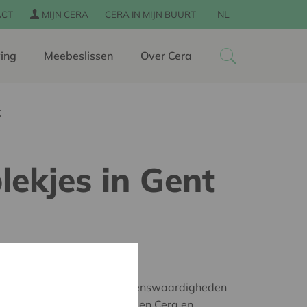
NL
ACT
MIJN CERA
CERA IN MIJN BUURT
ing
Meebeslissen
Over Cera
t
ekjes in Gent
r 2018
ht zet naast culturele bezienswaardigheden
iatieven in de kijker. Zo willen Cera en