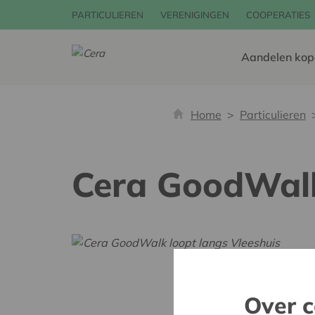
PARTICULIEREN
VERENIGINGEN
COOPERATIES
Aandelen kop
Home
Particulieren
Cera GoodWalk
Over c