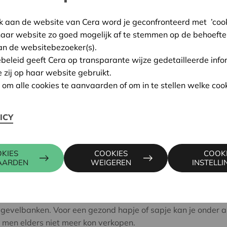
GoodPlanet een breed publ
k aan de website van Cera word je geconfronteerd met ’cooki
toegankelijke manier inspi
haar website zo goed mogelijk af te stemmen op de behoefte
an de websitebezoeker(s).
Editie 2018 in G
ebeleid geeft Cera op transparante wijze gedetailleerde info
e zij op haar website gebruikt.
In Gent schieten grensverl
n om alle cookies te aanvaarden of om in te stellen welke cook
stadsontwikkeling als padde
Sam Lathouwers van GoodPla
domeinen. Zo legde de stad
ICY
ze al jaren met een warmt
auto’s, spullen en zelfs tuin
KIES
COOKIES
COOK
AARDEN
WEIGEREN
INSTELL
g naar de andere, met aandacht voor verleden, heden en toe
ekjes. Onderweg ga je op je eigen tempo op zoek naar ant
le gevelbanken. Voor een gezond hapje of sapje kan je onder
men elders niet meer kon verkopen.