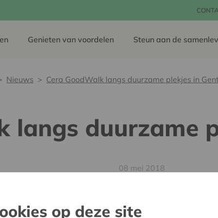
CONT
en
Genieten van voordelen
Steun aan de samenlev
Nieuws
Cera GoodWalk langs duurzame plekjes in Gen
 langs duurzame pl
08 mei 2018
Van 2 mei tot 30 septembe
Deze unieke wandelzoektoc
ookies op deze site
ook duurzame stedelijke init