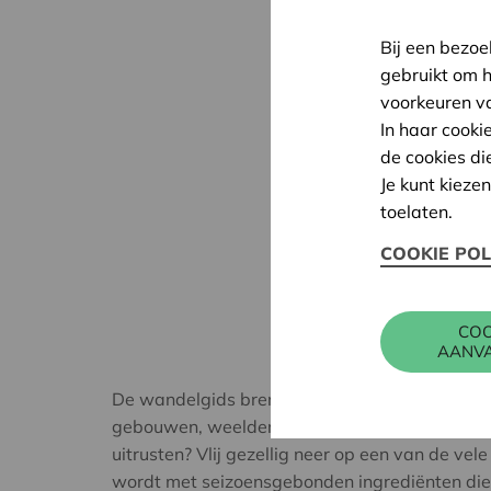
Bij een bezoe
gebruikt om 
voorkeuren v
In haar cooki
de cookies di
Je kunt kieze
toelaten.
COOKIE POL
COO
AANV
De wandelgids brengt je van de ene ontdekkin
gebouwen, weelderige parken en verborgen pl
uitrusten? Vlij gezellig neer op een van de ve
wordt met seizoensgebonden ingrediënten die 