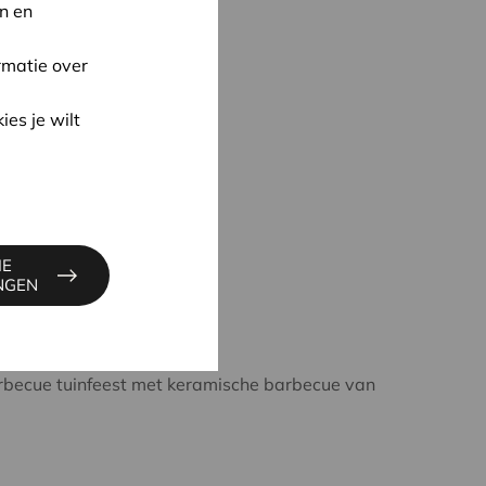
n en
rmatie over
ies je wilt
IE
INGEN
rbecue tuinfeest met keramische barbecue van