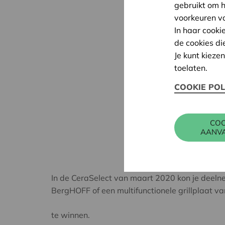
gebruikt om 
voorkeuren v
In haar cooki
de cookies di
Je kunt kieze
toelaten.
COOKIE POL
COO
AANV
In de CeraSelect van maart 2020 kon je deel
BergHOFF of een multifunctionele grillplaat va
te winnen.