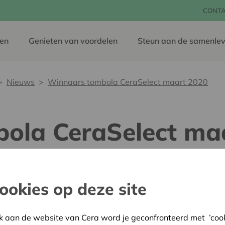
CONT
en
Genieten van voordelen
Steun aan de samenlev
Nieuws
Winnaars tombola CeraSelect maart 2020
ola CeraSelect ma
28 mei 2020
ookies op deze site
Ontdek wie er een luxe ba
BergHOFF of een multifuncti
k aan de website van Cera word je geconfronteerd met ’cooki