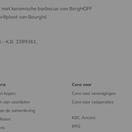
eest met keramische barbecue van BergHOFF
rillplaat van Bourgini
 – K.B. 3399361.
era
Cera voor
en kopen
Cera voor verenigingen
n van voordelen
Cera voor coöperaties
an de samenleving
KBC Ancora
issen
BRS
era