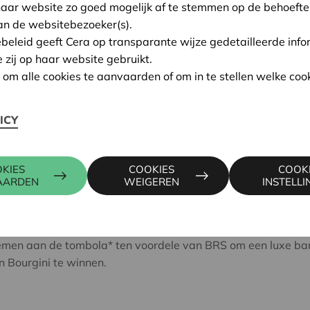
haar website zo goed mogelijk af te stemmen op de behoefte
an de websitebezoeker(s).
ebeleid geeft Cera op transparante wijze gedetailleerde info
e zij op haar website gebruikt.
n om alle cookies te aanvaarden of om in te stellen welke cook
ICY
KIES
COOKIES
COOK
AARDEN
WEIGEREN
INSTELL
nemen aan de tombola* ten voordele van BRS om een luxe ba
n Bourgini te winnen.