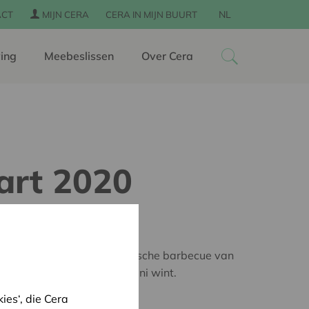
NL
ACT
MIJN CERA
CERA IN MIJN BUURT
ing
Meebeslissen
Over Cera
art 2020
rbecue tuinfeest met keramische barbecue van
onele grillplaat van Bourgini wint.
es‘, die Cera