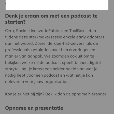
zulke audio-shows.
Denk je eraan om met een podcast te
starten?
Cera, Sociale InnovatieFabriek en ToolBox lieten
tijdens deze sterkmakersessie enkele early adopters
aan het woord. Zowel de ‘doe-het-zelvers’ als de
professionals getuigden over hun ervaringen en
manier van aanpak. We zoomden ook uit om te
bekijken welke rol de podcast speelt binnen digital
storytelling. Je kreeg een helder beeld van wat je
nodig hebt voor een podcast en wat het je kan
opleveren voor jouw organisatie.
Kon je er niet bij zijn? Bekijk dan de opname hieronder.
Opname en presentatie