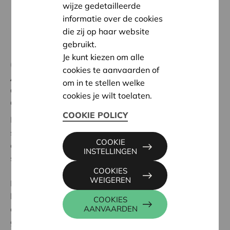
wijze gedetailleerde
informatie over de cookies
die zij op haar website
gebruikt.
Je kunt kiezen om alle
08 juni 2021
cookies te aanvaarden of
Alles wat je moet weten als jouw
om in te stellen welke
organisatie een eigen podcast
cookies je wilt toelaten.
overweegt.
COOKIE POLICY
Inzetten op storytelling. Je doelpubliek, donateurs,
sponsors, de pers blijven boeien en aantrekken. Het is
COOKIE
een permanente opdracht voor
INSTELLINGEN
socialprofitorganisaties.
COOKIES
WEIGEREN
De podcast is als nieuw communicatiekanaal
helemaal doorgebroken. Luisteren kan op de trein, in
COOKIES
de auto, tijdens het wandelen, aan de afwas, of
AANVAARDEN
gewoon in de zetel. Steeds meer organisaties creëren