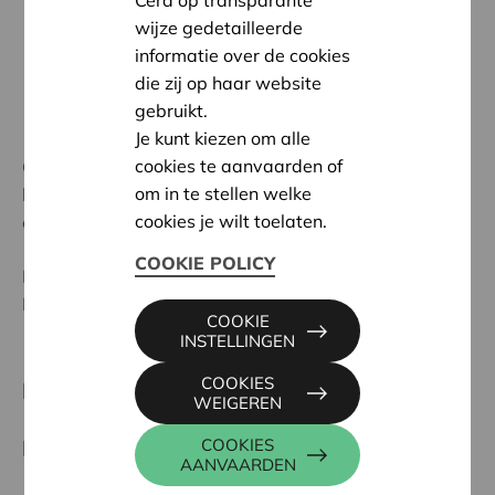
Cera op transparante
wijze gedetailleerde
informatie over de cookies
die zij op haar website
gebruikt.
Je kunt kiezen om alle
17 januari 2022
cookies te aanvaarden of
Cera draagt het welzijn van haar vennoten nauw in
om in te stellen welke
het hart. Daarom beslisten we, gezien de verstrengde
cookies je wilt toelaten.
coronaregels, om voorzorgsmaatregelen te nemen.
COOKIE POLICY
Dit heeft een impact op een aantal activiteiten.
Hieronder zie je om welke activiteiten het gaat.
COOKIE
INSTELLINGEN
COOKIES
Deze activiteiten zijn geannuleerd:
WEIGEREN
Februari
COOKIES
AANVAARDEN
Brihang
(2 februari): uitgesteld, nieuwe datum is