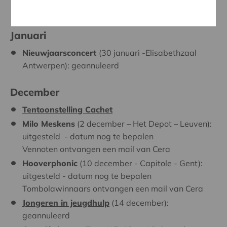
nog te bepalen
Januari
Nieuwjaarsconcert
(30 januari -Elisabethzaal
Antwerpen): geannuleerd
December
Tentoonstelling Cachet
Milo Meskens
(2 december – Het Depot – Leuven):
uitgesteld - datum nog te bepalen
Vennoten ontvangen een mail van Cera
Hooverphonic
(10 december - Capitole - Gent):
uitgesteld - datum nog te bepalen
Tombolawinnaars ontvangen een mail van Cera
Jongeren in jeugdhulp
(14 december):
geannuleerd