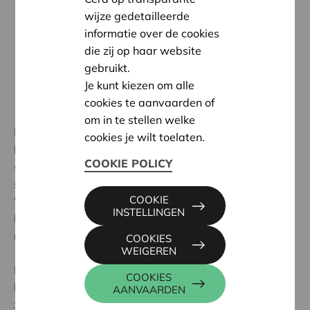
wijze gedetailleerde
informatie over de cookies
die zij op haar website
gebruikt.
Je kunt kiezen om alle
cookies te aanvaarden of
10 mei 2023
om in te stellen welke
Mensen met dementie vergeten veel, maar
cookies je wilt toelaten.
herinneringen aan de kindertĳd en jongvolwassenheid
COOKIE POLICY
staan vaak in het geheugen gegrift. Hoe komt het dat
sommige herinneringen zo goed bewaard blĳ ven?
COOKIE
Waarom vinden veel mensen met dementie het fijn om
INSTELLINGEN
herinneringen op te halen? En hoe pak je dit als
mantelzorger aan?
COOKIES
WEIGEREN
Bĳ reminiscentie gebruikt men triggers die
COOKIES
herinneringen prikkelen bĳ de persoon met dementie,
AANVAARDEN
zoals vragen, verhalen, muziek, foto’s, krantenknipsels,