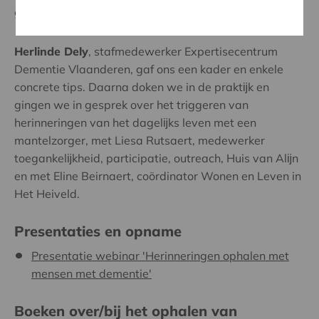
geuren, smaken, voorwerpen, …
Herlinde Dely
, stafmedewerker Expertisecentrum
Dementie Vlaanderen, gaf ons een kader en enkele
concrete tips. Daarna doken we in de praktĳk en
gingen we in gesprek over het triggeren van
herinneringen van het dagelĳks leven met een
mantelzorger, met Liesa Rutsaert, medewerker
toegankelĳkheid, participatie, outreach, Huis van Alĳn
en met Eline Beirnaert, coördinator Wonen en Leven in
Het Heiveld.
Presentaties en opname
Presentatie webinar 'Herinneringen ophalen met
mensen met dementie'
Boeken over/bij het ophalen van