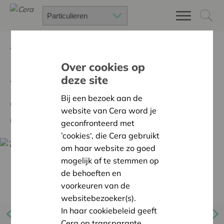
Terug
Nieuws
Over cookies op
deze site
Webinar: Herinneringen
ophalen met mensen met
Bij een bezoek aan de
website van Cera word je
dementie
geconfronteerd met
’cookies‘, die Cera gebruikt
om haar website zo goed
mogelijk af te stemmen op
de behoeften en
voorkeuren van de
websitebezoeker(s).
In haar cookiebeleid geeft
Cera op transparante