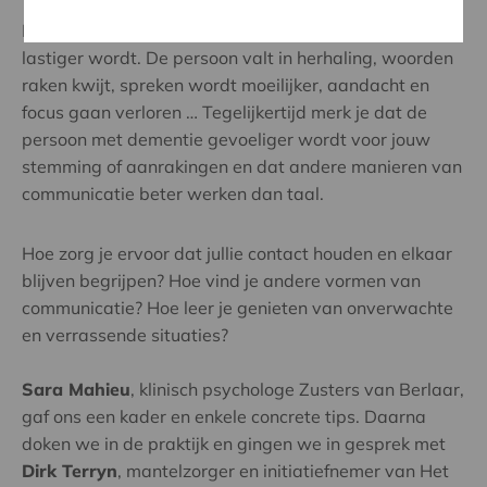
Dementie zorgt er voor dat een gesprek voeren soms
lastiger wordt. De persoon valt in herhaling, woorden
raken kwijt, spreken wordt moeilijker, aandacht en
focus gaan verloren … Tegelijkertijd merk je dat de
persoon met dementie gevoeliger wordt voor jouw
stemming of aanrakingen en dat andere manieren van
communicatie beter werken dan taal.
Hoe zorg je ervoor dat jullie contact houden en elkaar
blijven begrijpen? Hoe vind je andere vormen van
communicatie? Hoe leer je genieten van onverwachte
en verrassende situaties?
Sara Mahieu
, klinisch psychologe Zusters van Berlaar,
gaf ons een kader en enkele concrete tips. Daarna
doken we in de praktijk en gingen we in gesprek met
Dirk Terryn
, mantelzorger en initiatiefnemer van Het