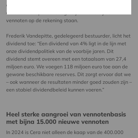
coöperatief brutodividend van 4% uit te keren. Het
dividend zal op woensdag 18 juni 2025 bij de
vennoten op de rekening staan.
Frederik Vandepitte, gedelegeerd bestuurder, licht het
dividend toe: “Een dividend van 4% ligt in de lijn met
onze dividendpolitiek van de voorbije jaren. Dit
dividend stemt overeen met een totaalsom van 27,4
miljoen euro. We voegen 118 miljoen euro toe aan de
gewone beschikbare reserves. Dit zorgt ervoor dat we
– ook wanneer de resultaten minder goed zouden zijn –
een stabiel dividendbeleid kunnen voeren.”
Heel sterke aangroei van vennotenbasis
met bijna 15.000 nieuwe vennoten
In 2024 is Cera niet alleen de kaap van de 400.000