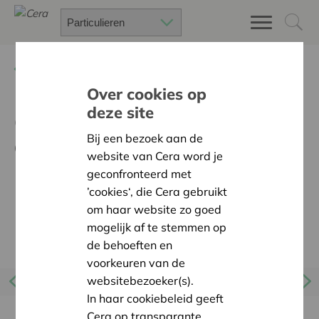
Terug
Nieuws
Over cookies op
deze site
Cera-vennoten keuren
Bij een bezoek aan de
dividend van 4% goed
website van Cera word je
geconfronteerd met
’cookies‘, die Cera gebruikt
om haar website zo goed
mogelijk af te stemmen op
de behoeften en
voorkeuren van de
websitebezoeker(s).
In haar cookiebeleid geeft
Cera op transparante