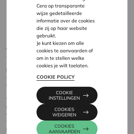
Cera op transparante
wijze gedetailleerde
informatie over de cookies
die zij op haar website
gebruikt.
Je kunt kiezen om alle
Ambitie:
Een solidaire, respectvolle samenleving
cookies te aanvaarden of
zonder drempels
om in te stellen welke
cookies je wilt toelaten.
Programma:
Vorming en sensibilisering over
COOKIE POLICY
solidariteit en maatschappelijke (on)gelijkheid
Op jaarbasis kampt ongeveer 1 op 5 minderjarigen en
1 op 7 volwassenen met een psychische stoornis.
COOKIE
INSTELLINGEN
Wachttijden voor psychologische zorg, verhoogde
behoeften sinds de coronacrisis: de media staan er bol
COOKIES
van. Cera gaat daarom in zee met de organisatie
WEIGEREN
TEJO, de afkorting van ‘Therapeuten voor jongeren’.
COOKIES
Deze vzw streeft ernaar om alle jongeren in
AANVAARDEN