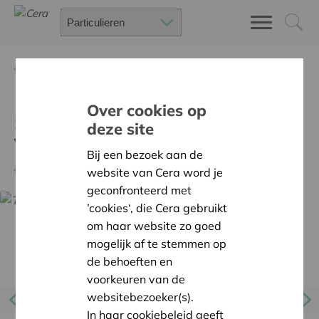
Terug
Project zoeken
Over cookies op
Samenwerking Cera & TEJO
deze site
Vlaanderen
Bij een bezoek aan de
Terug naar overzicht
website van Cera word je
geconfronteerd met
’cookies‘, die Cera gebruikt
om haar website zo goed
mogelijk af te stemmen op
de behoeften en
voorkeuren van de
websitebezoeker(s).
In haar cookiebeleid geeft