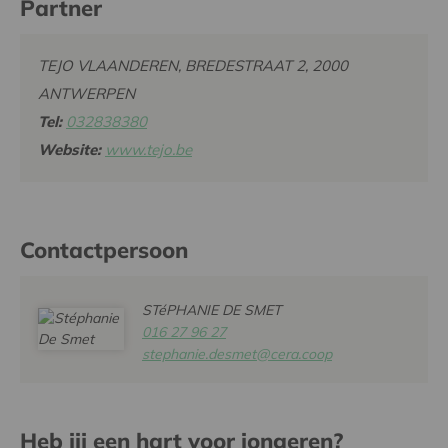
Partner
TEJO VLAANDEREN, BREDESTRAAT 2, 2000
ANTWERPEN
Tel:
032838380
Website:
www.tejo.be
Contactpersoon
STéPHANIE DE SMET
016 27 96 27
stephanie.desmet@cera.coop
Heb jij een hart voor jongeren?