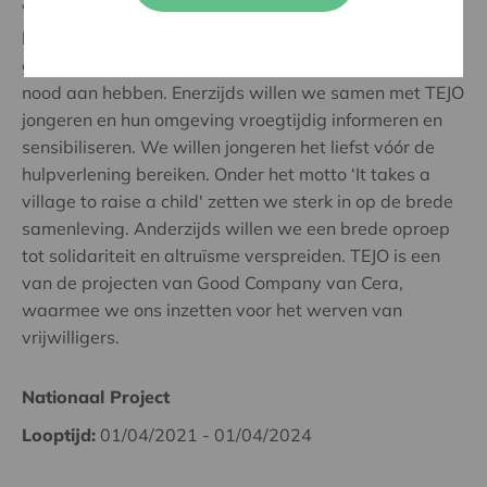
Vlaanderen tussen 10 en 20 jaar toegang te geven tot
laagdrempelige therapeutische hulp, anoniem en
gratis, en vooral quasi onmiddellijk, wanneer zij er
nood aan hebben. Enerzijds willen we samen met TEJO
jongeren en hun omgeving vroegtijdig informeren en
sensibiliseren. We willen jongeren het liefst vóór de
hulpverlening bereiken. Onder het motto ‘It takes a
village to raise a child' zetten we sterk in op de brede
samenleving. Anderzijds willen we een brede oproep
tot solidariteit en altruïsme verspreiden. TEJO is een
van de projecten van Good Company van Cera,
waarmee we ons inzetten voor het werven van
vrijwilligers.
Nationaal Project
Looptijd:
01/04/2021 - 01/04/2024